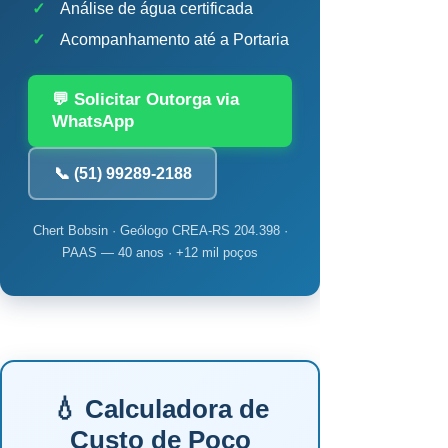
✓
Análise de água certificada
✓
Acompanhamento até a Portaria
💬 Solicitar Outorga via
WhatsApp
📞 (51) 99289-2188
Chert Bobsin · Geólogo CREA-RS 204.398 ·
PAAS — 40 anos · +12 mil poços
💧 Calculadora de
Custo de Poço