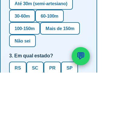
Até 30m (semi-artesiano)
30-60m
60-100m
100-150m
Mais de 150m
Não sei
💬
3. Em qual estado?
RS
SC
PR
SP
MG
BA
GO
MS
4. Precisa de outorga + análise de
água?
✅ Sim (recomendado)
Não, só perfuração