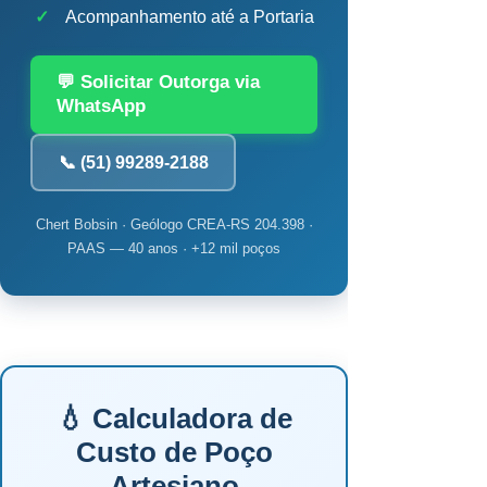
✓
Acompanhamento até a Portaria
💬 Solicitar Outorga via
WhatsApp
📞 (51) 99289-2188
Chert Bobsin · Geólogo CREA-RS 204.398 ·
PAAS — 40 anos · +12 mil poços
💧 Calculadora de
Custo de Poço
Artesiano