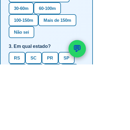
30-60m
60-100m
100-150m
Mais de 150m
Não sei
3. Em qual estado?
💬
RS
SC
PR
SP
MG
BA
GO
MS
4. Precisa de outorga + análise de
água?
✅ Sim (recomendado)
Não, só perfuração
Não sei se preciso