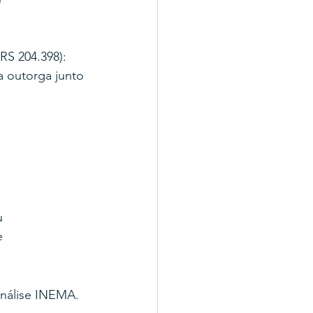
)
RS 204.398): 
a outorga junto 
u 
e 
análise INEMA.