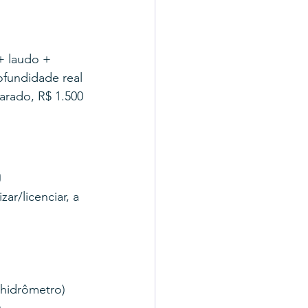
+ laudo + 
fundidade real 
arado, R$ 1.500 
o
r/licenciar, a 
 hidrômetro)