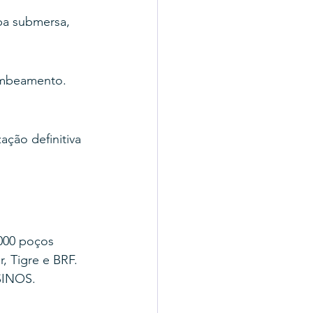
ba submersa, 
ombeamento. 
ação definitiva 
000 poços 
, Tigre e BRF.
SINOS.