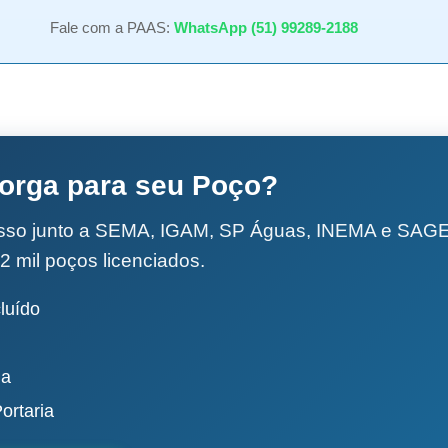
Fale com a PAAS:
WhatsApp (51) 99289-2188
torga para seu Poço?
esso junto a SEMA, IGAM, SP Águas, INEMA e SA
2 mil poços licenciados.
luído
da
ortaria