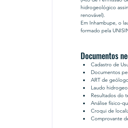
hidrogeológico assi
renovável).
Em Inhambupe, o lau
formado pela UNISI
Documentos ne
Cadastro de Us
Documentos pess
ART de geólogo
Laudo hidrogeo
Resultados do 
Análise físico-q
Croqui de locali
Comprovante d