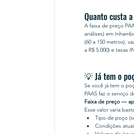
Quanto custa 
A faixa de preço PA
análises) em Inhambu
(60 a 150 metros), 
a R$ 5.000) e taxas 
💡 Já tem o po
Se você já tem o poç
PAAS faz o serviço d
Faixa de preço — ap
Esse valor varia bas
Tipo de poço (se
Condições atuais