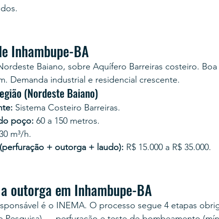
ados.
 de Inhambupe-BA
ordeste Baiano, sobre Aquífero Barreiras costeiro. Boa
. Demanda industrial e residencial crescente.
egião (Nordeste Baiano)
te:
 Sistema Costeiro Barreiras.
 do poço:
 60 a 150 metros.
 30 m³/h.
 (perfuração + outorga + laudo):
 R$ 15.000 a R$ 35.000.
 a outorga em Inhambupe-BA
esponsável é o INEMA. O processo segue 4 etapas obrig
e Pesquisa) → perfuração e teste de bombeamento (mín