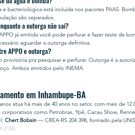
ise da água e bomba?
ca e bacteriológica está incluída nos pacotes PAAS. Bom
bulação são separados.
enquanto a outorga não sai?
PPO já emitida você pode perfurar e fazer teste de b
cessário aguardar a outorga definitiva.
ntre APPO e outorga?
provisória pra pesquisar e perfurar. Outorga é a autoriz
 poço. Ambos emitidos pelo INEMA.
orçamento em Inhambupe-BA
anos atua há mais de 40 anos no setor, com mais de 12.
s corporativos como Petrobras, Ypê, Cacau Show, Renner
: 
Chert Bobsin
 — CREA-RS 204.398, formado pela UNI
9-2188
.