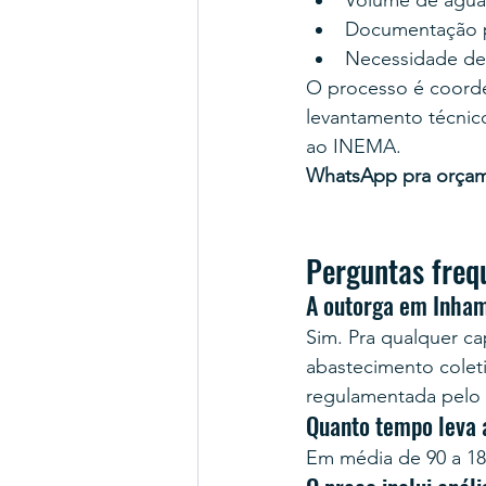
Volume de água d
Documentação pr
Necessidade de
O processo é coord
levantamento técnico
ao INEMA.
WhatsApp pra orça
Perguntas freq
A outorga em Inham
Sim. Pra qualquer cap
abastecimento coleti
regulamentada pelo
Quanto tempo leva
Em média de 90 a 18