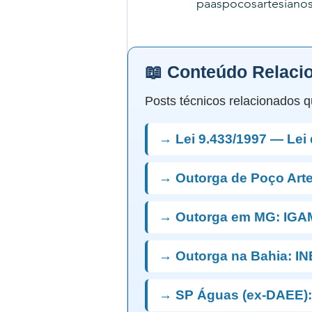
paaspocosartesiano
📖 Conteúdo Relaci
Posts técnicos relacionados q
→ Lei 9.433/1997 — Lei
→ Outorga de Poço Art
→ Outorga em MG: IGA
→ Outorga na Bahia: I
→ SP Águas (ex-DAEE):