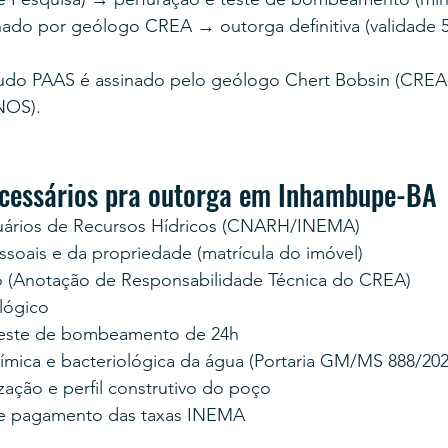
nado por geólogo CREA → outorga definitiva (validade 5
do PAAS é assinado pelo geólogo Chert Bobsin (CREA-
NOS).
cessários pra outorga em Inhambupe-BA
uários de Recursos Hídricos (CNARH/INEMA)
oais e da propriedade (matrícula do imóvel)
 (Anotação de Responsabilidade Técnica do CREA)
lógico
teste de bombeamento de 24h
uímica e bacteriológica da água (Portaria GM/MS 888/202
zação e perfil construtivo do poço
e pagamento das taxas INEMA