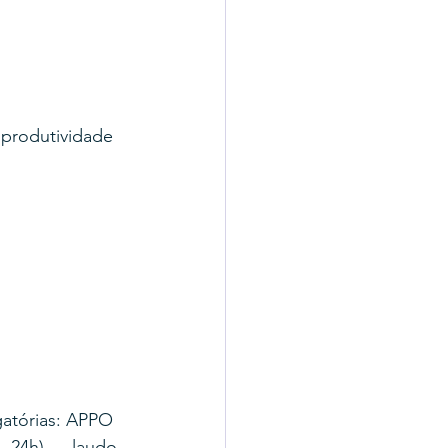
 produtividade 
atórias: APPO 
. 24h) → laudo 