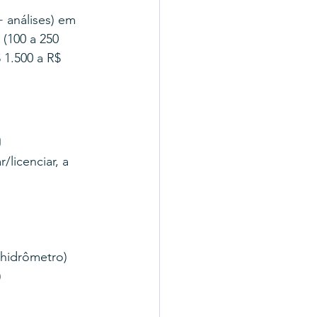
 análises) em 
(100 a 250 
1.500 a R$ 
o
licenciar, a 
 hidrômetro)
)