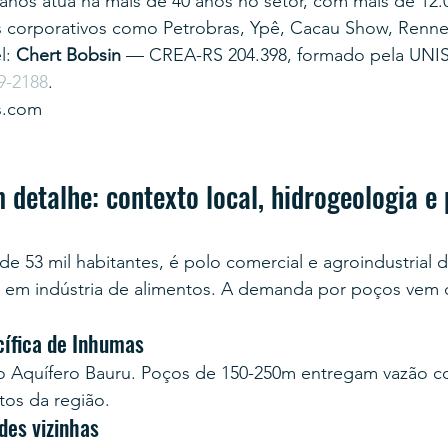
anos atua há mais de 40 anos no setor, com mais de 12.
s corporativos como Petrobras, Ypê, Cacau Show, Renner
: 
Chert Bobsin
 — CREA-RS 204.398, formado pela UNI
9-2188
.
s.com
detalhe: contexto local, hidrogeologia e 
e 53 mil habitantes, é polo comercial e agroindustrial 
 em indústria de alimentos. A demanda por poços vem da
cífica de Inhumas
o Aquífero Bauru. Poços de 150-250m entregam vazão co
tos da região.
des vizinhas