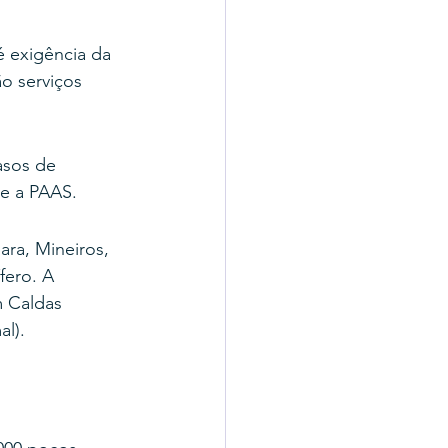
é exigência da 
o serviços 
sos de 
te a PAAS.
ara, Mineiros, 
fero. A 
 Caldas 
l).