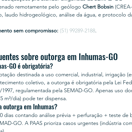
enado remotamente pelo geólogo 
Chert Bobsin
 (CREA-
, laudo hidrogeológico, análise da água, e protocolo d
mento sem compromisso:
(51) 99289-2188
.
uentes sobre outorga em Inhumas-GO
as-GO é obrigatória?
ptação destinada a uso comercial, industrial, irrigação (
stecimento coletivo, a outorga é obrigatória pela Lei Fed
23/1997, regulamentada pela SEMAD-GO. Apenas uso do
5 m³/dia) pode ter dispensa.
 a outorga em Inhumas?
0 dias contando análise prévia + perfuração + teste d
MAD-GO. A PAAS prioriza casos urgentes (indústria com 
a).