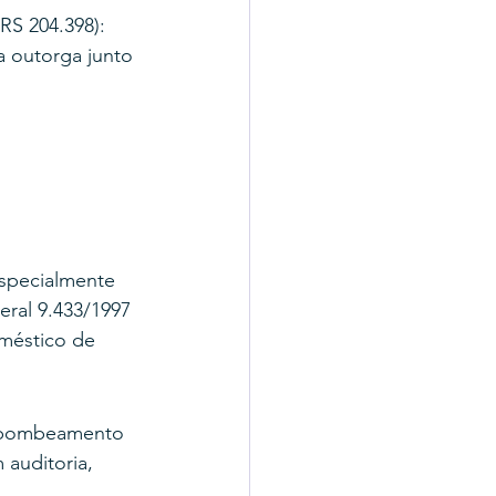
RS 204.398): 
a outorga junto 
especialmente 
eral 9.433/1997 
méstico de 
e bombeamento 
auditoria, 