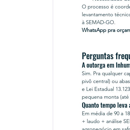
O processo é coord
levantamento técnico
à SEMAD-GO.
WhatsApp pra orça
Perguntas freq
A outorga em Inhum
Sim. Pra qualquer ca
pivô central) ou aba
e Lei Estadual 13.1
pequena monta (até 
Quanto tempo leva
Em média de 90 a 18
+ laudo + análise SE
agronegócio em safr