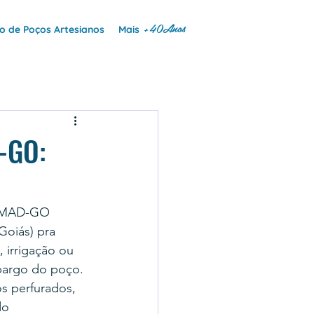
+40Anos
 de Poços Artesianos
Mais
-GO:
SEMAD-GO 
oiás) pra 
 irrigação ou 
mbargo do poço.
s perfurados, 
do 