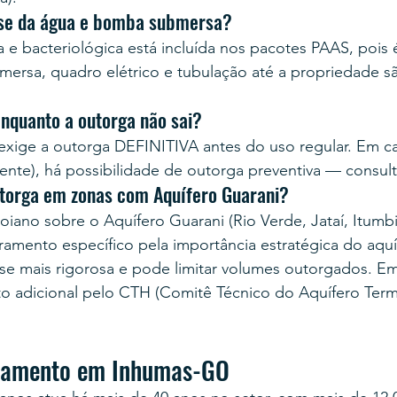
lise da água e bomba submersa?
ca e bacteriológica está incluída nos pacotes PAAS, pois 
ersa, quadro elétrico e tubulação até a propriedade sã
enquanto a outorga não sai?
ige a outorga DEFINITIVA antes do uso regular. Em ca
ente), há possibilidade de outorga preventiva — consul
torga em zonas com Aquífero Guarani?
iano sobre o Aquífero Guarani (Rio Verde, Jataí, Itumbi
gramento específico pela importância estratégica do aquí
e mais rigorosa e pode limitar volumes outorgados. Em
o adicional pelo CTH (Comitê Técnico do Aquífero Terma
rçamento em Inhumas-GO