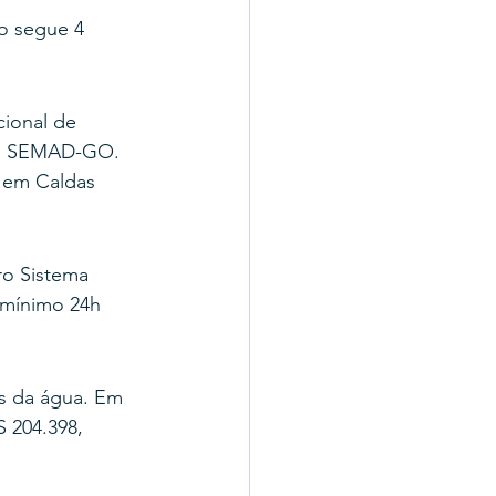
o segue 4 
ional de 
 na SEMAD-GO. 
 em Caldas 
o Sistema 
mínimo 24h 
s da água. Em 
 204.398, 