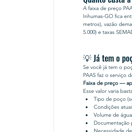
A faixa de preço PAA
Inhumas-GO fica ent
metros), vazão dema
5.000) e taxas SEM
💡 Já tem o po
Se você já tem o poç
PAAS faz o serviço d
Faixa de preço — ap
Esse valor varia bas
Tipo de poço (se
Condições atuais
Volume de água d
Documentação pr
Necessidade de