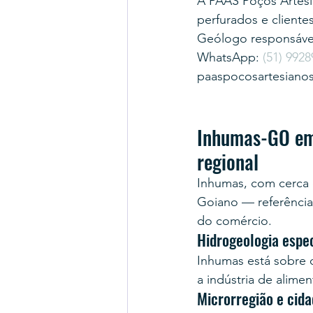
A PAAS Poços Artesi
perfurados e cliente
Geólogo responsável
WhatsApp: 
(51) 9928
paaspocosartesiano
Inhumas-GO em 
regional
Inhumas, com cerca d
Goiano — referência
do comércio.
Hidrogeologia espe
Inhumas está sobre 
a indústria de alimen
Microrregião e cida