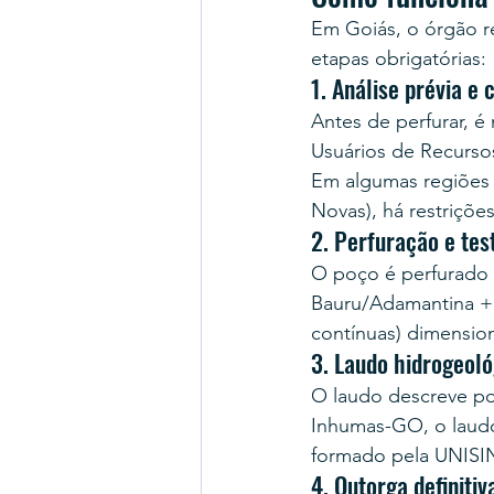
Em Goiás, o órgão 
etapas obrigatórias:
1. Análise prévia e
Antes de perfurar, é
Usuários de Recursos
Em algumas regiões 
Novas), há restrições
2. Perfuração e te
O poço é perfurado
Bauru/Adamantina +
contínuas) dimension
3. Laudo hidrogeol
O laudo descreve po
Inhumas-GO, o laudo
formado pela UNISI
4. Outorga definit