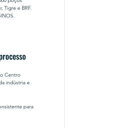
000 poços 
, Tigre e BRF.
SINOS.
processo 
do Centro 
 indústria e 
nsistente para 