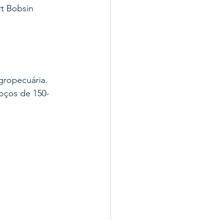
t Bobsin 
gropecuária. 
poços de 150-