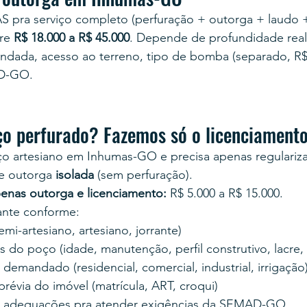
S pra serviço completo (perfuração + outorga + laudo +
re 
R$ 18.000 a R$ 45.000
. Depende de profundidade real 
ndada, acesso ao terreno, tipo de bomba (separado, R$ 
AD-GO.
ço perfurado? Fazemos só o licenciament
o artesiano em Inhumas-GO e precisa apenas regularizar/
e outorga 
isolada
 (sem perfuração).
enas outorga e licenciamento:
 R$ 5.000 a R$ 15.000.
tante conforme:
mi-artesiano, artesiano, jorrante)
 do poço (idade, manutenção, perfil construtivo, lacre,
emandado (residencial, comercial, industrial, irrigação
évia do imóvel (matrícula, ART, croqui)
 adequações pra atender exigências da SEMAD-GO