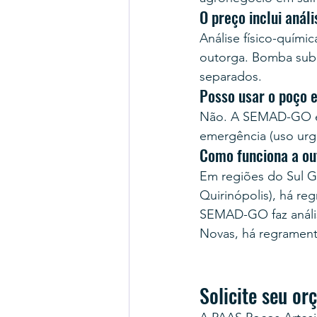
O preço inclui aná
Análise físico-quími
outorga. Bomba subm
separados.
Posso usar o poço 
Não. A SEMAD-GO ex
emergência (uso urg
Como funciona a ou
Em regiões do Sul Go
Quirinópolis), há re
SEMAD-GO faz anális
Novas, há regrament
Solicite seu o