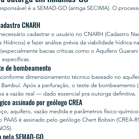
responsável é a SEMAD-GO (antiga SECIMA). O process
 cadastro CNARH
 necessário cadastrar o usuário no CNARH (Cadastro Nac
 Hídricos) e fazer análise prévia da viabilidade hídrica
(especialmente bacias críticas como o Aquífero Guarani
 específicas.
ste de bombeamento
 conforme dimensionamento técnico baseado no aquífer
 Bambuí. Após a perfuração, o teste de bombeamento (
a a vazão real — dado essencial pra outorga definitiva.
ógico assinado por geólogo CREA
ço, aquífero, vazão medida e parâmetros físico-químico
 PAAS é assinado pelo geólogo Chert Bobsin (CREA-RS
NOS).
iva pela SEMAD-GO