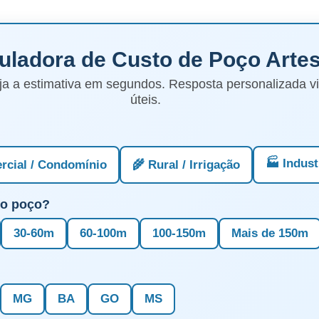
culadora de Custo de Poço Arte
ja a estimativa em segundos. Resposta personalizada 
úteis.
🏭 Indust
rcial / Condomínio
🌾 Rural / Irrigação
do poço?
30-60m
60-100m
100-150m
Mais de 150m
MG
BA
GO
MS