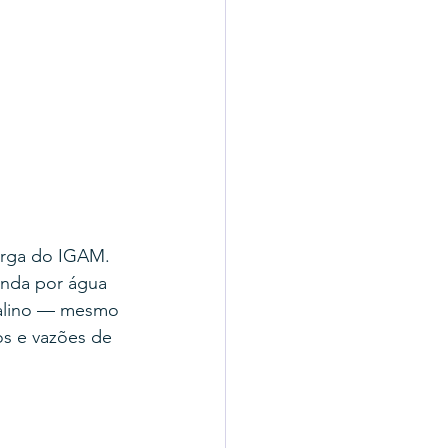
orga do IGAM. 
anda por água 
stalino — mesmo 
s e vazões de 