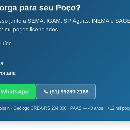
torga para seu Poço?
esso junto a SEMA, IGAM, SP Águas, INEMA e SA
2 mil poços licenciados.
luído
da
ortaria
ia WhatsApp
📞 (51) 99289-2188
obsin · Geólogo CREA-RS 204.398 · PAAS — 40 anos · +12 mil poç