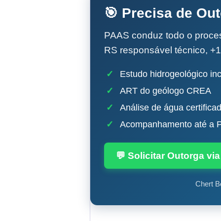
🎯 Precisa de Ou
PAAS conduz todo o proc
RS responsável técnico, +1
✓
Estudo hidrogeológico inc
✓
ART do geólogo CREA
✓
Análise de água certifica
✓
Acompanhamento até a P
💬 Solicitar Outorga v
Chert B