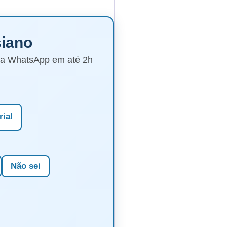
siano
via WhatsApp em até 2h
rial
Não sei