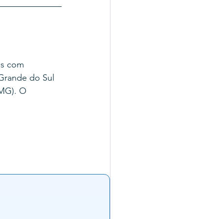
os com 
Grande do Sul 
MG). O 