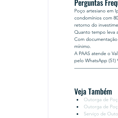
Perguntas Freq
Poço artesiano em I
condomínios com 80 
retorno do investime
Quanto tempo leva a
Com documentação c
mínimo.
A PAAS atende o Val
pelo WhatsApp (51) 9
Veja Também
Outorga de Poç
Outorga de Poç
Serviço de Out