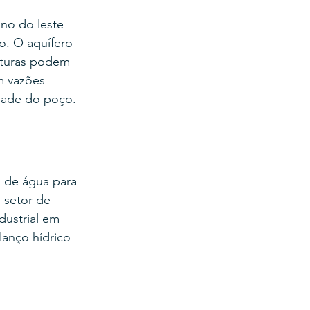
no do leste 
o. O aquífero 
aturas podem 
m vazões 
idade do poço.
 de água para 
 setor de 
ustrial em 
anço hídrico 