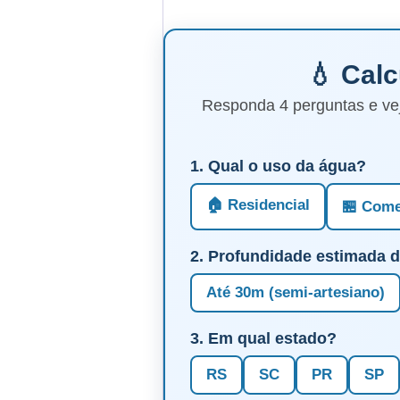
💧 Cal
Responda 4 perguntas e ve
1. Qual o uso da água?
🏠 Residencial
🏪 Come
2. Profundidade estimada 
Até 30m (semi-artesiano)
3. Em qual estado?
RS
SC
PR
SP