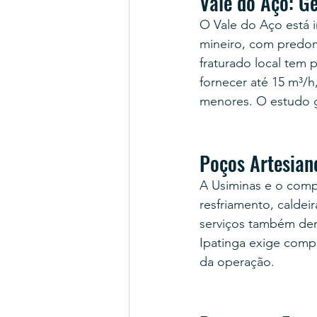
Vale do Aço: Ge
O Vale do Aço está 
mineiro, com predom
fraturado local tem 
fornecer até 15 m³/
menores. O estudo g
Poços Artesiano
A Usiminas e o compl
resfriamento, caldei
serviços também de
Ipatinga exige comp
da operação.