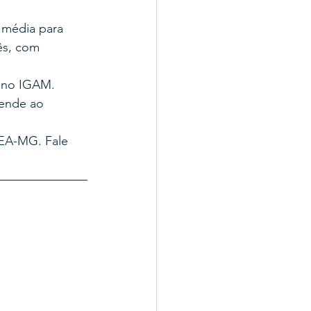
 média para 
ês, com 
 no IGAM. 
ende ao 
EA-MG. Fale 