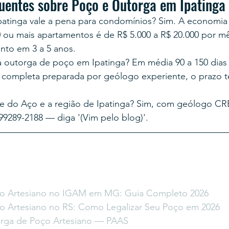
uentes sobre Poço e Outorga em Ipatinga
patinga vale a pena para condomínios? Sim. A economia
ou mais apartamentos é de R$ 5.000 a R$ 20.000 por m
nto em 3 a 5 anos.
 outorga de poço em Ipatinga? Em média 90 a 150 dias
ompleta preparada por geólogo experiente, o prazo t
e do Aço e a região de Ipatinga? Sim, com geólogo CR
9289-2188 — diga '(Vim pelo blog)'.
o Artesiano no IGAM em MG: Guia Completo 2026
o Artesiano no RS: Como Legalizar Seu Poço em 2026
orga de Poço Artesiano — PAAS