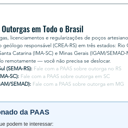
 Outorgas em Todo o Brasil
gas, licenciamentos e regularizações de poços artesian
geólogo responsável (CREA-RS) em três estados: Rio 
anta Catarina (IMA-SC) e Minas Gerais (IGAM/SEMAD-
o remotamente — você não precisa se deslocar.
ul (SEMA-RS): 
Fale com a PAAS sobre outorga no RS
IMA-SC): 
Fale com a PAAS sobre outorga em SC
IGAM/SEMAD): 
Fale com a PAAS sobre outorga em MG
onado da PAAS
ue podem te interessar: