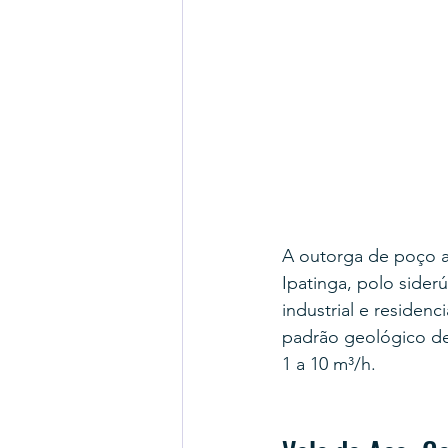
A outorga de poço a
Ipatinga, polo sider
industrial e residen
padrão geológico de
1 a 10 m³/h.