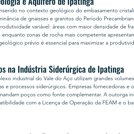
ologia e Aquífero de Ipatinga
inserido no contexto geológico do embasamento cristali
inância de gnaisses e granitos do Período Precambrian
produtividade variável: áreas com maior densidade de fr
h, enquanto zonas de rocha mais competente apresenta
eológico prévio é essencial para maximizar a produtiv
s na Indústria Siderúrgica de Ipatinga
exo industrial do Vale do Aço utilizam grandes volumes
ras e processos siderúrgicos. Empresas fornecedoras e o
mandam poços como fonte complementar. A outorga ind
atibilidade com a Licença de Operação da FEAM e o bal