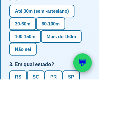
Até 30m (semi-artesiano)
30-60m
60-100m
100-150m
Mais de 150m
Não sei
💬
3. Em qual estado?
RS
SC
PR
SP
MG
BA
GO
MS
4. Precisa de outorga + análise de
água?
✅ Sim (recomendado)
Não, só perfuração