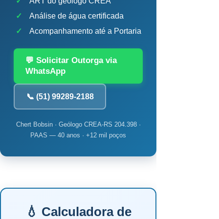
✓
ART do geólogo CREA
✓
Análise de água certificada
✓
Acompanhamento até a Portaria
💬 Solicitar Outorga via
WhatsApp
📞 (51) 99289-2188
Chert Bobsin · Geólogo CREA-RS 204.398 ·
PAAS — 40 anos · +12 mil poços
💧 Calculadora de