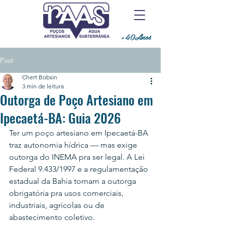
+40Anos
Post
Chert Bobsin
3 min de leitura
Outorga de Poço Artesiano em
Ipecaetá-BA: Guia 2026
Ter um poço artesiano em Ipecaetá-BA 
traz autonomia hídrica — mas exige 
outorga do INEMA pra ser legal. A Lei 
Federal 9.433/1997 e a regulamentação 
estadual da Bahia tornam a outorga 
obrigatória pra usos comerciais, 
industriais, agrícolas ou de 
abastecimento coletivo.