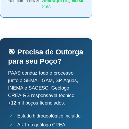
Fale com a PAAS:
WhatsApp (51) 99289-
2188
🎯 Precisa de Outorga
para seu Poço?
PAAS conduz todo o processo
junto a SEMA, IGAM, SP Águas,
INEMA e SAGESC. Geólogo
CREA-RS responsável técnico,
+12 mil poços licenciados.
✓
Estudo hidrogeológico incluído
✓
ART do geólogo CREA