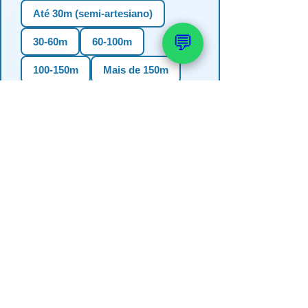
Até 30m (semi-artesiano)
💬
30-60m
60-100m
100-150m
Mais de 150m
Não sei
3. Em qual estado?
RS
SC
PR
SP
MG
BA
GO
MS
4. Precisa de outorga + análise de
água?
✅ Sim (recomendado)
Não, só perfuração