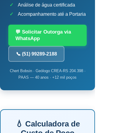
✓
Análise de água certificada
✓
Acompanhamento até a Portaria
💬 Solicitar Outorga via
WhatsApp
📞 (51) 99289-2188
Chert Bobsin · Geólogo CREA-RS 204.398 ·
PAAS — 40 anos · +12 mil poços
💧 Calculadora de