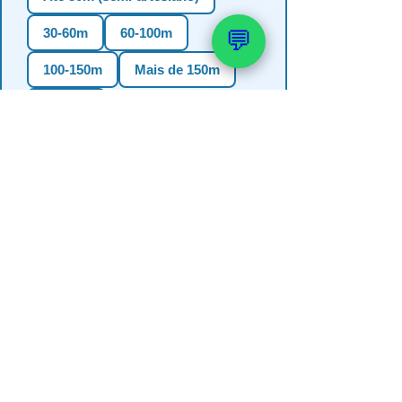
30-60m
60-100m
💬
100-150m
Mais de 150m
Não sei
3. Em qual estado?
RS
SC
PR
SP
MG
BA
GO
MS
4. Precisa de outorga + análise de
água?
✅ Sim (recomendado)
Não, só perfuração
Não sei se preciso