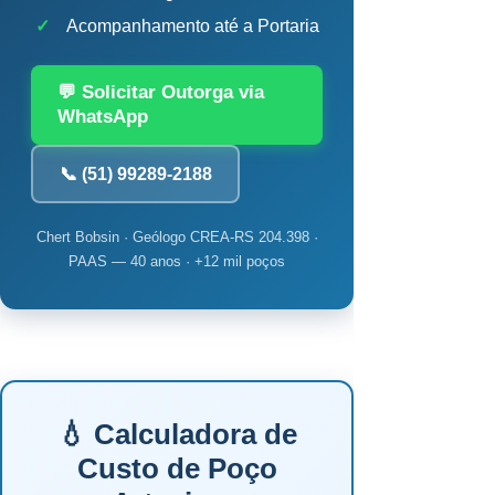
✓
Acompanhamento até a Portaria
💬 Solicitar Outorga via
WhatsApp
📞 (51) 99289-2188
Chert Bobsin · Geólogo CREA-RS 204.398 ·
PAAS — 40 anos · +12 mil poços
💧 Calculadora de
Custo de Poço