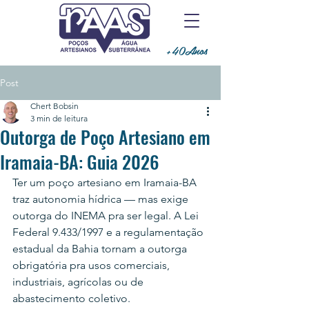
+40Anos
Post
Chert Bobsin
3 min de leitura
Outorga de Poço Artesiano em
Iramaia-BA: Guia 2026
Ter um poço artesiano em Iramaia-BA 
traz autonomia hídrica — mas exige 
outorga do INEMA pra ser legal. A Lei 
Federal 9.433/1997 e a regulamentação 
estadual da Bahia tornam a outorga 
obrigatória pra usos comerciais, 
industriais, agrícolas ou de 
abastecimento coletivo.