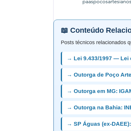
paaspocosartesiano
📖 Conteúdo Relaci
Posts técnicos relacionados q
→ Lei 9.433/1997 — Lei
→ Outorga de Poço Art
→ Outorga em MG: IGA
→ Outorga na Bahia: I
→ SP Águas (ex-DAEE):