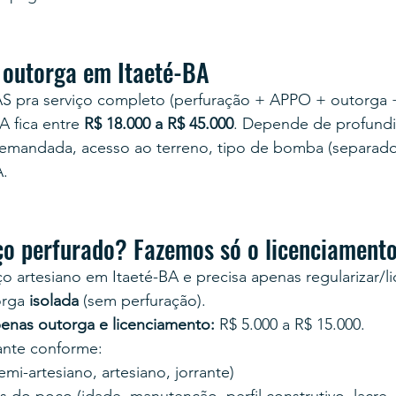
 outorga em Itaeté-BA
AS pra serviço completo (perfuração + APPO + outorga 
A fica entre 
R$ 18.000 a R$ 45.000
. Depende de profundid
demandada, acesso ao terreno, tipo de bomba (separado,
A.
ço perfurado? Fazemos só o licenciament
o artesiano em Itaeté-BA e precisa apenas regularizar/li
orga 
isolada
 (sem perfuração).
enas outorga e licenciamento:
 R$ 5.000 a R$ 15.000.
tante conforme:
mi-artesiano, artesiano, jorrante)