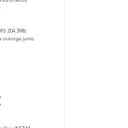
 hidrômetro)
)
RS 204.398): 
a outorga junto 
u 
e 