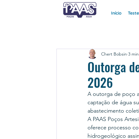
Início
Test
Chert Bobsin
3 min
Outorga de
2026
A outorga de poço a
captação de água sub
abastecimento coleti
A PAAS Poços Artesi
oferece processo co
hidrogeológico assi