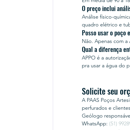
Em média de 90 a 18
O preço inclui anál
Análise físico-quími
quadro elétrico e tu
Posso usar o poço 
Não. Apenas com a A
Qual a diferença e
APPO é a autorização 
pra usar a água do 
Solicite seu o
A PAAS Poços Artesi
perfurados e cliente
Geólogo responsável
WhatsApp: 
(51) 9928