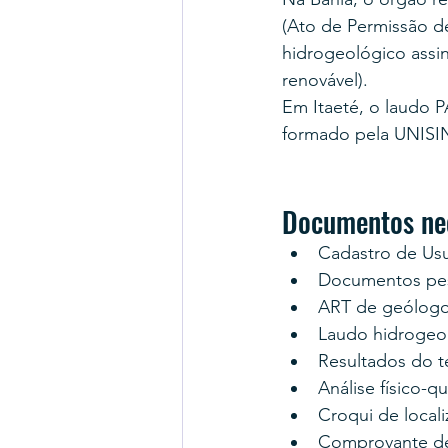
(Ato de Permissão d
hidrogeológico assi
renovável).
Em Itaeté, o laudo 
formado pela UNISI
Documentos nec
Cadastro de Us
Documentos pess
ART de geólogo
Laudo hidrogeo
Resultados do 
Análise físico-q
Croqui de locali
Comprovante d