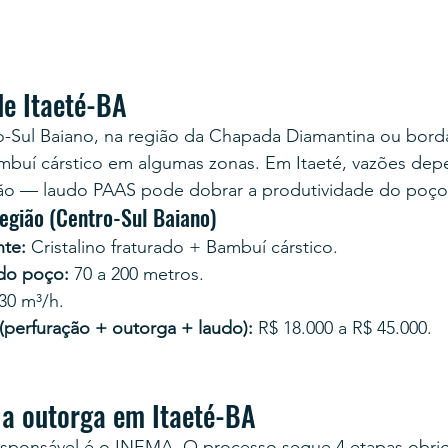
de Itaeté-BA
o-Sul Baiano, na região da Chapada Diamantina ou borda
Bambuí cárstico em algumas zonas. Em Itaeté, vazões de
ão — laudo PAAS pode dobrar a produtividade do poço
egião (Centro-Sul Baiano)
te:
 Cristalino fraturado + Bambuí cárstico.
 do poço:
 70 a 200 metros.
 30 m³/h.
 (perfuração + outorga + laudo):
 R$ 18.000 a R$ 45.000.
a outorga em Itaeté-BA
esponsável é o INEMA. O processo segue 4 etapas obrig