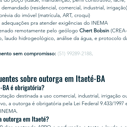
 do poço (idade, manutenção, perfil construtivo, lacre,
emandado (residencial, comercial, industrial, irrigação
évia do imóvel (matrícula, ART, croqui)
 adequações pra atender exigências do INEMA
enado remotamente pelo geólogo 
Chert Bobsin
 (CREA-
, laudo hidrogeológico, análise da água, e protocolo d
mento sem compromisso:
(51) 99289-2188
.
uentes sobre outorga em Itaeté-BA
-BA é obrigatória?
tação destinada a uso comercial, industrial, irrigação o
vo, a outorga é obrigatória pela Lei Federal 9.433/1997 
 INEMA.
a outorga em Itaeté?