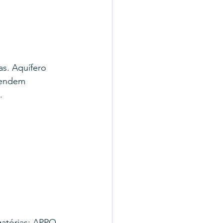
s. Aquífero 
pendem 
.
atórias: APPO 