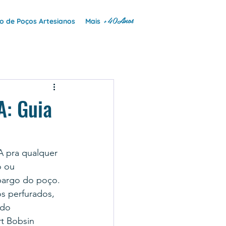
+40Anos
 de Poços Artesianos
Mais
A: Guia
A pra qualquer 
o ou 
mbargo do poço.
s perfurados, 
udo 
t Bobsin 