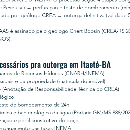
e Pesquisa) → perfuração e teste de bombeamento (mín
nado por geólogo CREA → outorga definitiva (validade 5
PAAS é assinado pelo geólogo Chert Bobsin (CREA-RS 20
NOS).
essários pra outorga em Itaeté-BA
uários de Recursos Hídricos (CNARH/INEMA)
oais e da propriedade (matrícula do imóvel)
 (Anotação de Responsabilidade Técnica do CREA)
lógico
teste de bombeamento de 24h
uímica e bacteriológica da água (Portaria GM/MS 888/202
zação e perfil construtivo do poço
e pagamento das taxas INEMA