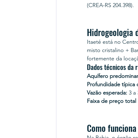
(CREA-RS 204.398).
Hidrogeologia 
Itaeté está no Centr
misto cristalino + 
fortemente da locaç
Dados técnicos da r
Aquífero predominan
Profundidade típica
Vazão esperada:
 3 a
Faixa de preço total
Como funciona 
Na Bahia, o órgão r