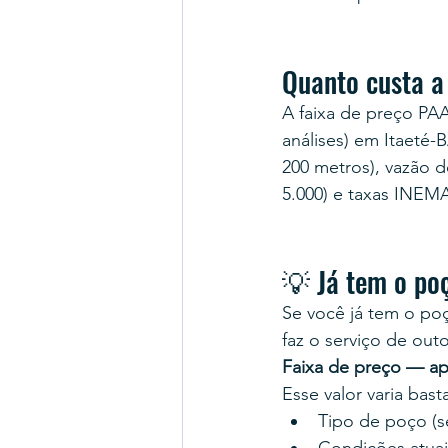
Quanto custa a
A faixa de preço PA
análises) em Itaeté-B
200 metros), vazão 
5.000) e taxas INEM
💡 Já tem o po
Se você já tem o poç
faz o serviço de out
Faixa de preço — ap
Esse valor varia bas
Tipo de poço (se