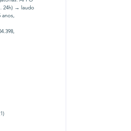
. 24h) → laudo 
 anos, 
4.398, 
1)