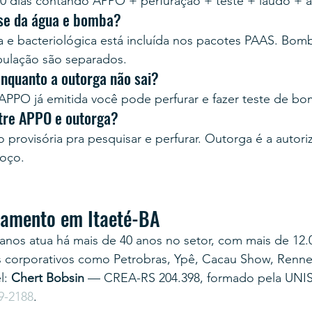
0 dias contando APPO + perfuração + teste + laudo + 
ise da água e bomba?
ca e bacteriológica está incluída nos pacotes PAAS. Bom
bulação são separados.
enquanto a outorga não sai?
PPO já emitida você pode perfurar e fazer teste de b
ntre APPO e outorga?
provisória pra pesquisar e perfurar. Outorga é a autoriz
poço.
rçamento em Itaeté-BA
anos atua há mais de 40 anos no setor, com mais de 12.
s corporativos como Petrobras, Ypê, Cacau Show, Renner
: 
Chert Bobsin
 — CREA-RS 204.398, formado pela UNI
9-2188
.