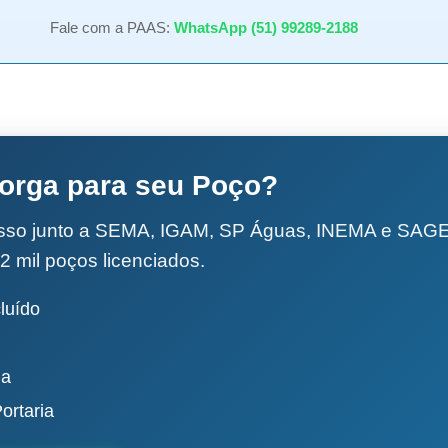
Fale com a PAAS:
WhatsApp (51) 99289-2188
torga para seu Poço?
esso junto a SEMA, IGAM, SP Águas, INEMA e SA
2 mil poços licenciados.
luído
da
ortaria