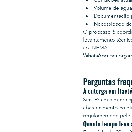
Condições atuais
Volume de água d
Documentação pr
Necessidade de
O processo é coord
levantamento técnico
ao INEMA.
WhatsApp pra orça
Perguntas freq
A outorga em Itaeté
Sim. Pra qualquer cap
abastecimento coleti
regulamentada pelo
Quanto tempo leva 