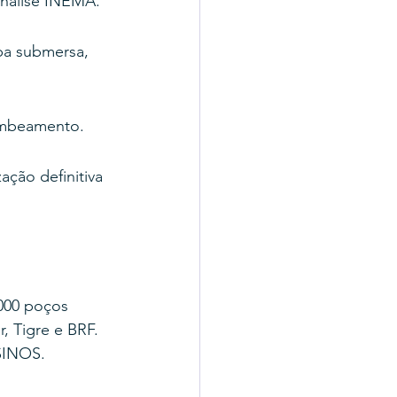
análise INEMA.
ba submersa, 
ombeamento.
ação definitiva 
000 poços 
, Tigre e BRF.
SINOS.