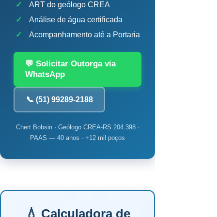
✓
ART do geólogo CREA
✓
Análise de água certificada
✓
Acompanhamento até a Portaria
💬 Solicitar Outorga via
WhatsApp
📞 (51) 99289-2188
Chert Bobsin · Geólogo CREA-RS 204.398 ·
PAAS — 40 anos · +12 mil poços
💧 Calculadora de