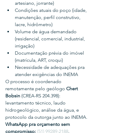
artesiano, jorrante)
Condições atuais do poço (idade, 
manutenção, perfil construtivo, 
lacre, hidrômetro)
Volume de água demandado 
(residencial, comercial, industrial, 
irrigação)
Documentação prévia do imóvel 
(matrícula, ART, croqui)
Necessidade de adequações pra 
atender exigências do INEMA
O processo é coordenado 
remotamente pelo geólogo 
Chert 
Bobsin
 (CREA-RS 204.398): 
levantamento técnico, laudo 
hidrogeológico, análise da água, e 
protocolo da outorga junto ao INEMA.
WhatsApp pra orçamento sem 
compromisso:
(51) 99289-2188
.