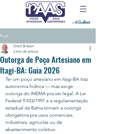
+40Anos
Post
Chert Bobsin
3 min de leitura
Outorga de Poço Artesiano em
Itagi-BA: Guia 2026
Ter um poço artesiano em Itagi-BA traz 
autonomia hídrica — mas exige 
outorga do INEMA pra ser legal. A Lei 
Federal 9.433/1997 e a regulamentação 
estadual da Bahia tornam a outorga 
obrigatória pra usos comerciais, 
industriais, agrícolas ou de 
abastecimento coletivo.