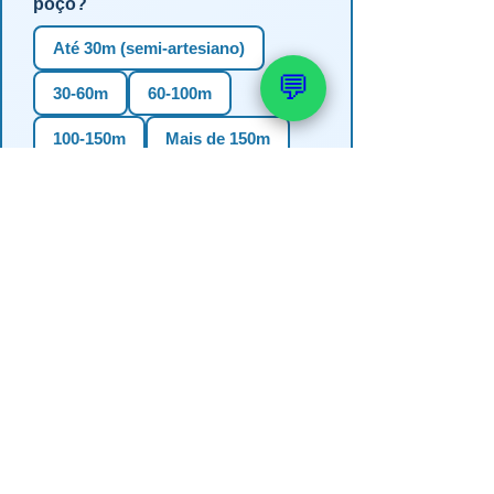
poço?
Até 30m (semi-artesiano)
💬
30-60m
60-100m
100-150m
Mais de 150m
Não sei
3. Em qual estado?
RS
SC
PR
SP
MG
BA
GO
MS
4. Precisa de outorga + análise de
água?
✅ Sim (recomendado)