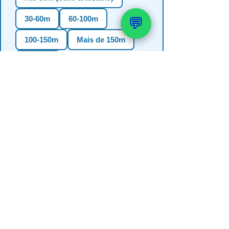
30-60m
60-100m
💬
100-150m
Mais de 150m
Não sei
3. Em qual estado?
RS
SC
PR
SP
MG
BA
GO
MS
4. Precisa de outorga + análise de
água?
✅ Sim (recomendado)
Não, só perfuração
Não sei se preciso