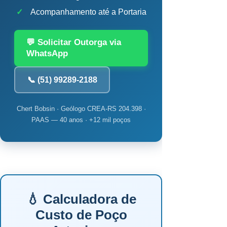
✓
Acompanhamento até a Portaria
💬 Solicitar Outorga via
WhatsApp
📞 (51) 99289-2188
Chert Bobsin · Geólogo CREA-RS 204.398 ·
PAAS — 40 anos · +12 mil poços
💧 Calculadora de
Custo de Poço