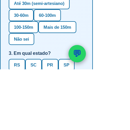
Até 30m (semi-artesiano)
30-60m
60-100m
100-150m
Mais de 150m
Não sei
💬
3. Em qual estado?
RS
SC
PR
SP
MG
BA
GO
MS
4. Precisa de outorga + análise de
água?
✅ Sim (recomendado)
Não, só perfuração