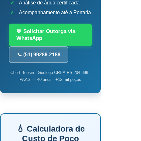
✓
Análise de água certificada
✓
Acompanhamento até a Portaria
💬 Solicitar Outorga via
WhatsApp
📞 (51) 99289-2188
Chert Bobsin · Geólogo CREA-RS 204.398 ·
PAAS — 40 anos · +12 mil poços
💧 Calculadora de
Custo de Poço