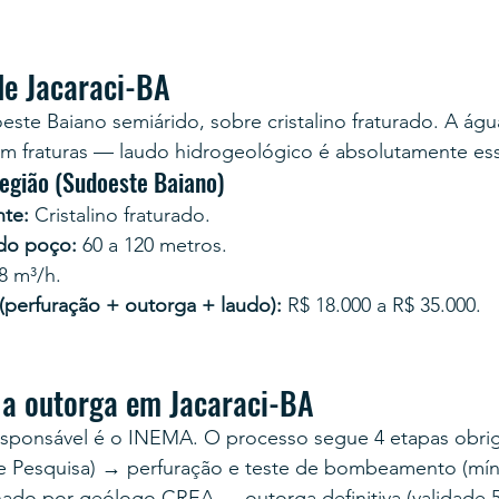
de Jacaraci-BA
oeste Baiano semiárido, sobre cristalino fraturado. A águ
m fraturas — laudo hidrogeológico é absolutamente ess
região (Sudoeste Baiano)
te:
 Cristalino fraturado.
 do poço:
 60 a 120 metros.
 8 m³/h.
 (perfuração + outorga + laudo):
 R$ 18.000 a R$ 35.000.
a outorga em Jacaraci-BA
esponsável é o INEMA. O processo segue 4 etapas obrig
e Pesquisa) → perfuração e teste de bombeamento (mín
nado por geólogo CREA → outorga definitiva (validade 5