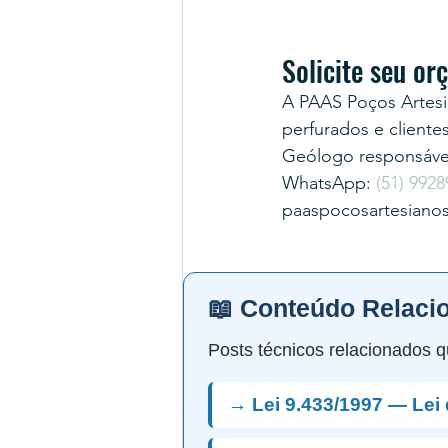
Solicite seu o
A PAAS Poços Artesi
perfurados e cliente
Geólogo responsável
WhatsApp: 
(51) 9928
paaspocosartesiano
📖 Conteúdo Relaci
Posts técnicos relacionados q
→ Lei 9.433/1997 — Lei