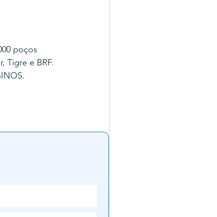
000 poços 
, Tigre e BRF.
SINOS.