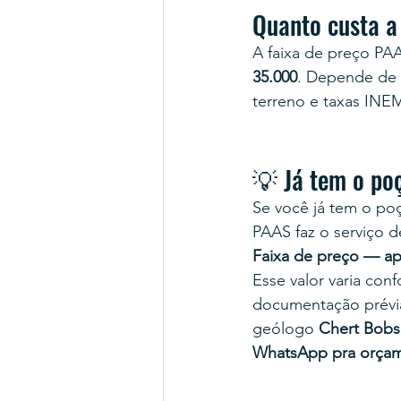
Quanto custa a
A faixa de preço PAA
35.000
. Depende de 
terreno e taxas INE
💡 Já tem o po
Se você já tem o poç
PAAS faz o serviço d
Faixa de preço — ap
Esse valor varia co
documentação prévi
geólogo 
Chert Bobs
WhatsApp pra orça