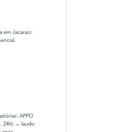
a em Jacaraci 
encial.
atórias: APPO 
. 24h) → laudo 
 anos, 