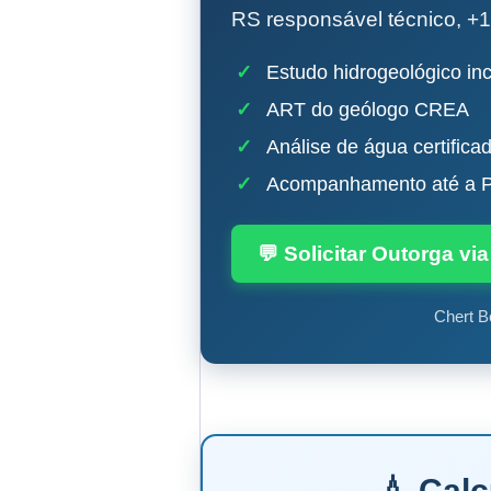
RS responsável técnico, +1
✓
Estudo hidrogeológico inc
✓
ART do geólogo CREA
✓
Análise de água certifica
✓
Acompanhamento até a P
💬 Solicitar Outorga v
Chert B
💧 Cal