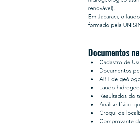
renovável).
Em Jacaraci, o laud
formado pela UNISI
Documentos nec
Cadastro de Us
Documentos pes
ART de geólogo
Laudo hidrogeo
Resultados do 
Análise físico-q
Croqui de locali
Comprovante d