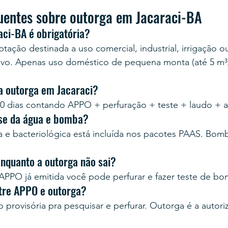
uentes sobre outorga em Jacaraci-BA
aci-BA é obrigatória?
tação destinada a uso comercial, industrial, irrigação o
ivo. Apenas uso doméstico de pequena monta (até 5 m³/
a outorga em Jacaraci?
0 dias contando APPO + perfuração + teste + laudo + 
ise da água e bomba?
ca e bacteriológica está incluída nos pacotes PAAS. Bo
enquanto a outorga não sai?
PPO já emitida você pode perfurar e fazer teste de b
ntre APPO e outorga?
provisória pra pesquisar e perfurar. Outorga é a autoriz