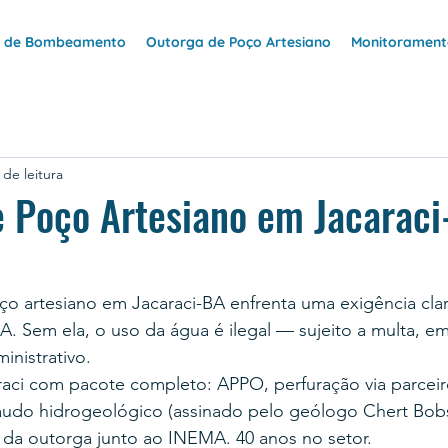
e de Bombeamento
Outorga de Poço Artesiano
Monitoramento
 de leitura
 Poço Artesiano em Jacaraci
o artesiano em Jacaraci-BA enfrenta uma exigência clar
. Sem ela, o uso da água é ilegal — sujeito a multa, e
nistrativo.
ci com pacote completo: APPO, perfuração via parceiros
udo hidrogeológico (assinado pelo geólogo Chert Bob
 da outorga junto ao INEMA. 40 anos no setor.