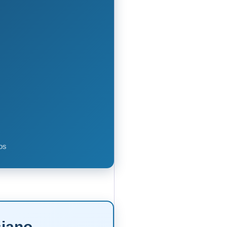
os
siano