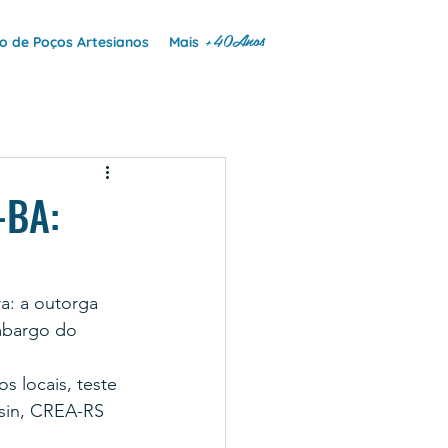
+40Anos
 de Poços Artesianos
Mais
-BA:
a: a outorga 
mbargo do 
 locais, teste 
sin, CREA-RS 