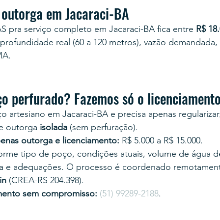
 outorga em Jacaraci-BA
S pra serviço completo em Jacaraci-BA fica entre 
R$ 18.
profundidade real (60 a 120 metros), vazão demandada,
MA.
ço perfurado? Fazemos só o licenciament
o artesiano em Jacaraci-BA e precisa apenas regularizar/l
e outorga 
isolada
 (sem perfuração).
enas outorga e licenciamento:
 R$ 5.000 a R$ 15.000.
nforme tipo de poço, condições atuais, volume de água
a e adequações. O processo é coordenado remotament
in
 (CREA-RS 204.398).
mento sem compromisso:
(51) 99289-2188
.