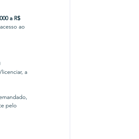
000 a R$ 
 acesso ao 
o
icenciar, a 
 demandado, 
e pelo 