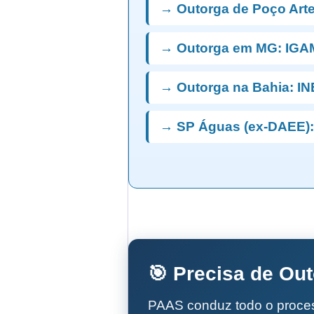
→ Outorga de Poço Art
→ Outorga em MG: IGA
→ Outorga na Bahia: I
→ SP Águas (ex-DAEE):
🎯 Precisa de Ou
PAAS conduz todo o proc