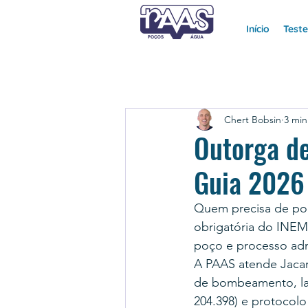
Início
Test
Chert Bobsin
3 min
Outorga de
Guia 2026
Quem precisa de poç
obrigatória do INEMA
poço e processo admi
A PAAS atende Jacara
de bombeamento, la
204.398) e protocolo