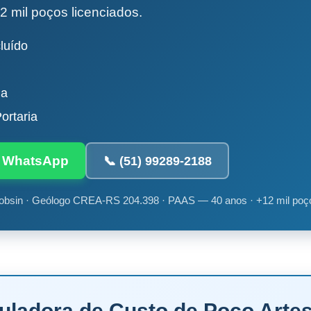
2 mil poços licenciados.
luído
da
ortaria
ia WhatsApp
📞 (51) 99289-2188
obsin · Geólogo CREA-RS 204.398 · PAAS — 40 anos · +12 mil poç
culadora de Custo de Poço Arte