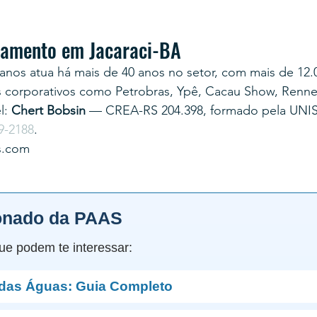
rçamento em Jacaraci-BA
anos atua há mais de 40 anos no setor, com mais de 12.
s corporativos como Petrobras, Ypê, Cacau Show, Renner
: 
Chert Bobsin
 — CREA-RS 204.398, formado pela UNI
9-2188
.
s.com
onado da PAAS
ue podem te interessar:
 das Águas: Guia Completo