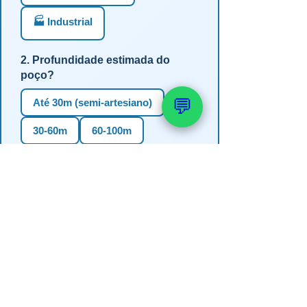
🏭 Industrial
2. Profundidade estimada do
poço?
💬
Até 30m (semi-artesiano)
30-60m
60-100m
100-150m
Mais de 150m
Não sei
3. Em qual estado?
RS
SC
PR
SP
MG
BA
GO
MS