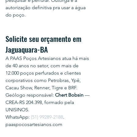
pesquisar e perfurar. Outorga é a 
autorização definitiva pra usar a água 
do poço.
Solicite seu orçamento em 
Jaguaquara-BA
A PAAS Poços Artesianos atua há mais 
de 40 anos no setor, com mais de 
12.000 poços perfurados e clientes 
corporativos como Petrobras, Ypê, 
Cacau Show, Renner, Tigre e BRF.
Geólogo responsável: 
Chert Bobsin
 — 
CREA-RS 204.398, formado pela 
UNISINOS.
WhatsApp: 
(51) 99289-2188
.
paaspocosartesianos.com