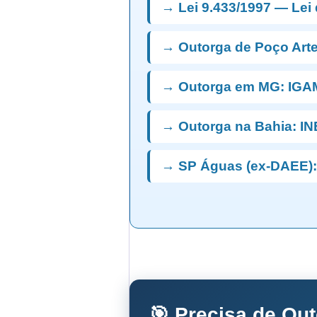
→ Lei 9.433/1997 — Lei
→ Outorga de Poço Art
→ Outorga em MG: IGA
→ Outorga na Bahia: I
→ SP Águas (ex-DAEE):
🎯 Precisa de Ou