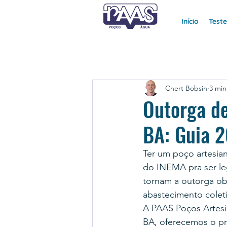
Início
Test
Chert Bobsin
3 min
Outorga d
BA: Guia 
Ter um poço artesia
do INEMA pra ser leg
tornam a outorga obri
abastecimento colet
A PAAS Poços Artesi
BA, oferecemos o pr