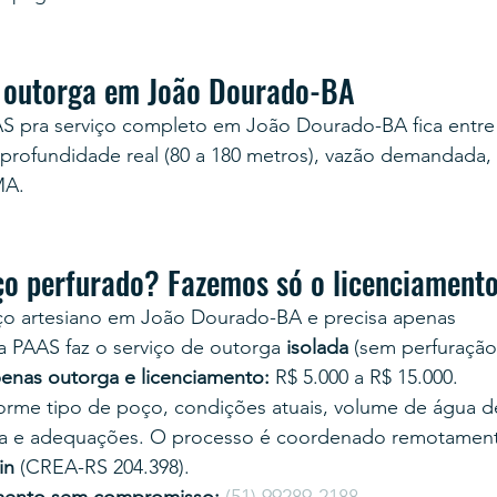
 outorga em João Dourado-BA
AS pra serviço completo em João Dourado-BA fica entre
profundidade real (80 a 180 metros), vazão demandada,
MA.
ço perfurado? Fazemos só o licenciament
ço artesiano em João Dourado-BA e precisa apenas 
, a PAAS faz o serviço de outorga 
isolada
 (sem perfuração
enas outorga e licenciamento:
 R$ 5.000 a R$ 15.000.
nforme tipo de poço, condições atuais, volume de água
a e adequações. O processo é coordenado remotament
in
 (CREA-RS 204.398).