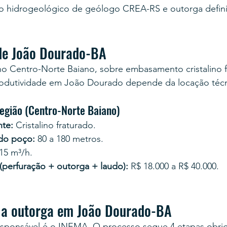
 hidrogeológico de geólogo CREA-RS e outorga definit
de João Dourado-BA
o Centro-Norte Baiano, sobre embasamento cristalino 
rodutividade em João Dourado depende da locação técni
região (Centro-Norte Baiano)
te:
 Cristalino fraturado.
 do poço:
 80 a 180 metros.
 15 m³/h.
 (perfuração + outorga + laudo):
 R$ 18.000 a R$ 40.000.
 a outorga em João Dourado-BA
esponsável é o INEMA. O processo segue 4 etapas obrig