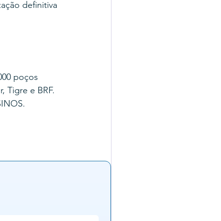
ação definitiva 
000 poços 
, Tigre e BRF.
SINOS.