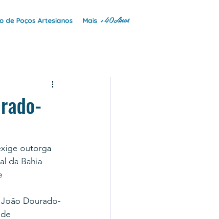
+40Anos
 de Poços Artesianos
Mais
urado-
xige outorga 
al da Bahia 
e 
m João Dourado-
 de 