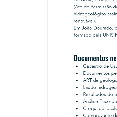
(Ato de Permissão d
hidrogeológico assi
renovável).
Em João Dourado, o 
formado pela UNISI
Documentos ne
Cadastro de Us
Documentos pes
ART de geólogo
Laudo hidrogeo
Resultados do 
Análise físico-q
Croqui de locali
Comprovante d