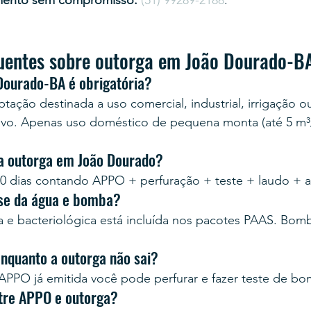
mento sem compromisso:
(51) 99289-2188
.
uentes sobre outorga em João Dourado-B
Dourado-BA é obrigatória?
tação destinada a uso comercial, industrial, irrigação o
ivo. Apenas uso doméstico de pequena monta (até 5 m³/
a outorga em João Dourado?
0 dias contando APPO + perfuração + teste + laudo + 
ise da água e bomba?
ca e bacteriológica está incluída nos pacotes PAAS. Bo
enquanto a outorga não sai?
PPO já emitida você pode perfurar e fazer teste de b
ntre APPO e outorga?