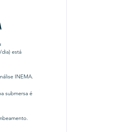
A
u 
dia) está 
análise INEMA.
mba submersa é 
ombeamento.