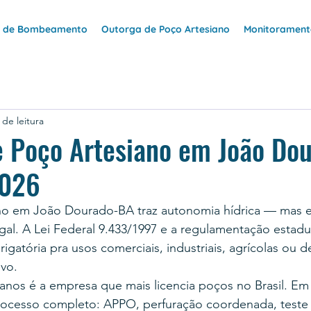
e de Bombeamento
Outorga de Poço Artesiano
Monitoramento
 de leitura
e Poço Artesiano em João Do
2026
no em João Dourado-BA traz autonomia hídrica — mas e
al. A Lei Federal 9.433/1997 e a regulamentação estadu
gatória pra usos comerciais, industriais, agrícolas ou d
ivo.
anos é a empresa que mais licencia poços no Brasil. E
ocesso completo: APPO, perfuração coordenada, teste