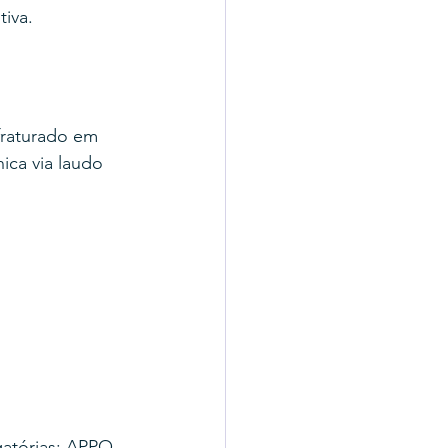
iva.
fraturado em 
ca via laudo 
atórias: APPO 