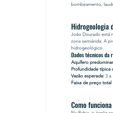
bombeamento, laudo
Hidrogeologia 
João Dourado está n
zona semiárida. A p
hidrogeológico.
Dados técnicos da 
Aquífero predominan
Profundidade típica
Vazão esperada:
 3 a
Faixa de preço total
Como funciona
Na Bahia, o órgão r