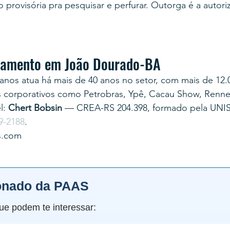
provisória pra pesquisar e perfurar. Outorga é a autoriz
rçamento em João Dourado-BA
anos atua há mais de 40 anos no setor, com mais de 12.
s corporativos como Petrobras, Ypê, Cacau Show, Renner
: 
Chert Bobsin
 — CREA-RS 204.398, formado pela UNI
9-2188
.
s.com
onado da PAAS
ue podem te interessar: