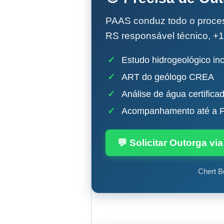
PAAS conduz todo o proc
RS responsável técnico, +1
✓
Estudo hidrogeológico inc
✓
ART do geólogo CREA
✓
Análise de água certifica
✓
Acompanhamento até a P
💬 Solicitar Outorga v
Chert B