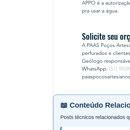
APPO é a autorização 
pra usar a água.
Solicite seu o
A PAAS Poços Artesi
perfurados e cliente
Geólogo responsável
WhatsApp: 
(51) 9928
paaspocosartesiano
📖 Conteúdo Relaci
Posts técnicos relacionados q