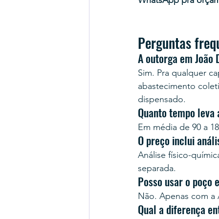
WhatsApp pra orça
Perguntas freq
A outorga em João 
Sim. Pra qualquer cap
abastecimento colet
dispensado.
Quanto tempo leva 
Em média de 90 a 18
O preço inclui anál
Análise físico-quími
separada.
Posso usar o poço 
Não. Apenas com a A
Qual a diferença e