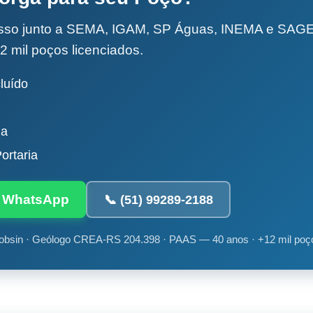
esso junto a SEMA, IGAM, SP Águas, INEMA e SA
2 mil poços licenciados.
luído
da
ortaria
ia WhatsApp
📞 (51) 99289-2188
obsin · Geólogo CREA-RS 204.398 · PAAS — 40 anos · +12 mil poç