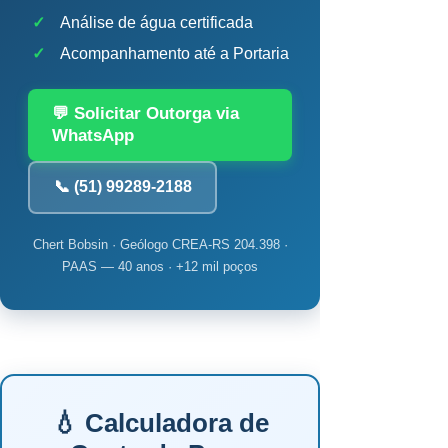
✓
Análise de água certificada
✓
Acompanhamento até a Portaria
💬 Solicitar Outorga via
WhatsApp
📞 (51) 99289-2188
Chert Bobsin · Geólogo CREA-RS 204.398 ·
PAAS — 40 anos · +12 mil poços
💧 Calculadora de