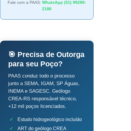
Fale com a PAAS:
WhatsApp (51) 99289-
2188
🎯 Precisa de Outorga
para seu Poço?
PAAS conduz todo o processo
junto a SEMA, IGAM, SP Águas,
INEMA e SAGESC. Geólogo
CREA-RS responsável técnico,
+12 mil poços licenciados.
✓
Estudo hidrogeológico incluído
✓
ART do geólogo CREA