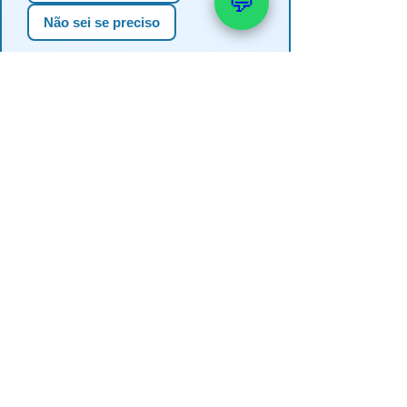
💬
Não sei se preciso
📚 Veja também: Outorga e
Licenciamento
→ Quanto custa uma outorga de
poço artesiano
→ Como realizar a outorga do meu
poço
→ Outorga de poço no RS e SC —
guia completo
→ Como regularizar poço artesiano