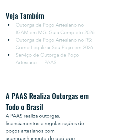
Veja Também
Outorga de Poço Artesiano no 
IGAM em MG: Guia Completo 2026
Outorga de Poço Artesiano no RS: 
Como Legalizar Seu Poço em 2026
Serviço de Outorga de Poço 
Artesiano — PAAS
A PAAS Realiza Outorgas em 
Todo o Brasil
A PAAS realiza outorgas, 
licenciamentos e regularizações de 
poços artesianos com 
acompanhamento do geólogo 