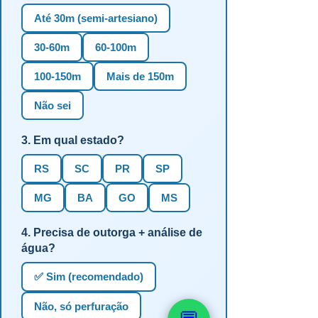
Até 30m (semi-artesiano)
30-60m
60-100m
100-150m
Mais de 150m
Não sei
3. Em qual estado?
RS
SC
PR
SP
MG
BA
GO
MS
4. Precisa de outorga + análise de
água?
✅ Sim (recomendado)
Não, só perfuração