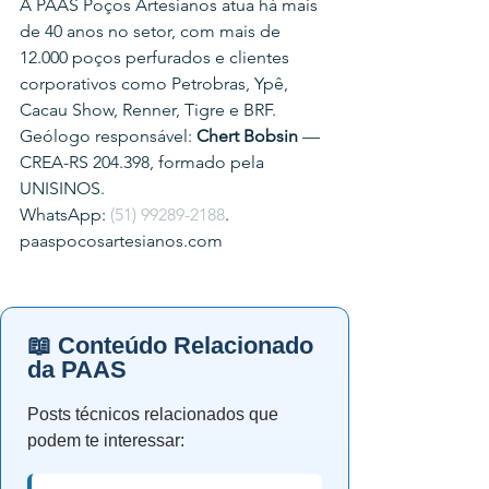
A PAAS Poços Artesianos atua há mais 
de 40 anos no setor, com mais de 
12.000 poços perfurados e clientes 
corporativos como Petrobras, Ypê, 
Cacau Show, Renner, Tigre e BRF.
Geólogo responsável: 
Chert Bobsin
 — 
CREA-RS 204.398, formado pela 
UNISINOS.
WhatsApp: 
(51) 99289-2188
.
paaspocosartesianos.com
📖 Conteúdo Relacionado
da PAAS
Posts técnicos relacionados que
podem te interessar: