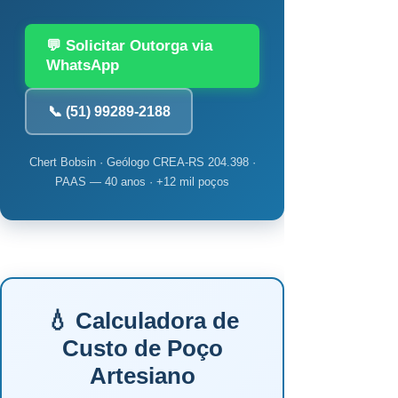
💬 Solicitar Outorga via
WhatsApp
📞 (51) 99289-2188
Chert Bobsin · Geólogo CREA-RS 204.398 ·
PAAS — 40 anos · +12 mil poços
💧 Calculadora de
Custo de Poço
Artesiano