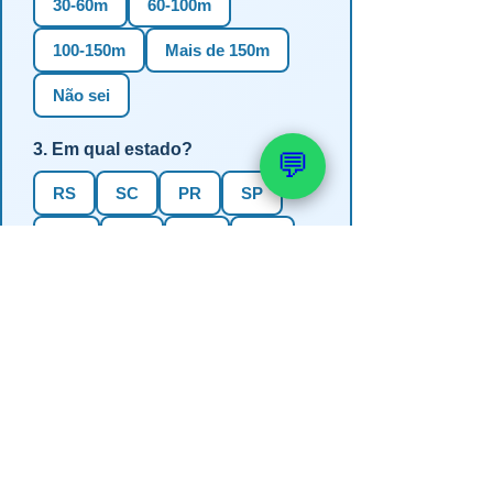
30-60m
60-100m
100-150m
Mais de 150m
Não sei
3. Em qual estado?
💬
RS
SC
PR
SP
MG
BA
GO
MS
4. Precisa de outorga + análise de
água?
✅ Sim (recomendado)
Não, só perfuração
Não sei se preciso