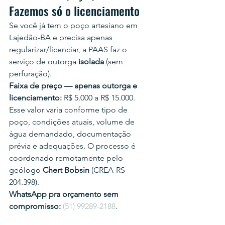
Fazemos só o licenciamento
Se você já tem o poço artesiano em 
Lajedão-BA e precisa apenas 
regularizar/licenciar, a PAAS faz o 
serviço de outorga 
isolada
 (sem 
perfuração).
Faixa de preço — apenas outorga e 
licenciamento:
 R$ 5.000 a R$ 15.000.
Esse valor varia conforme tipo de 
poço, condições atuais, volume de 
água demandado, documentação 
prévia e adequações. O processo é 
coordenado remotamente pelo 
geólogo 
Chert Bobsin
 (CREA-RS 
204.398).
WhatsApp pra orçamento sem 
compromisso:
(51) 99289-2188
.