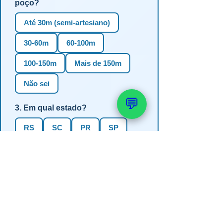
poço?
Até 30m (semi-artesiano)
30-60m
60-100m
100-150m
Mais de 150m
Não sei
💬
3. Em qual estado?
RS
SC
PR
SP
MG
BA
GO
MS
4. Precisa de outorga + análise de
água?
✅ Sim (recomendado)