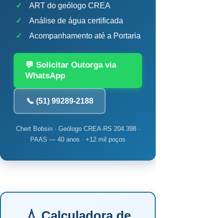
✓
ART do geólogo CREA
✓
Análise de água certificada
✓
Acompanhamento até a Portaria
💬 Solicitar Outorga via
WhatsApp
📞 (51) 99289-2188
Chert Bobsin · Geólogo CREA-RS 204.398 ·
PAAS — 40 anos · +12 mil poços
💧 Calculadora de