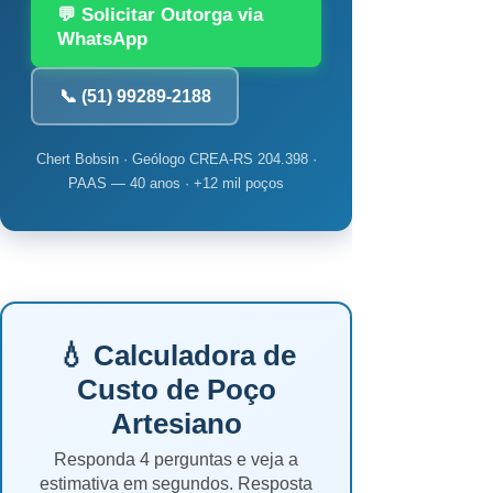
💬 Solicitar Outorga via
WhatsApp
📞 (51) 99289-2188
Chert Bobsin · Geólogo CREA-RS 204.398 ·
PAAS — 40 anos · +12 mil poços
💧 Calculadora de
Custo de Poço
Artesiano
Responda 4 perguntas e veja a
estimativa em segundos. Resposta