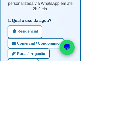
personalizada via WhatsApp em até
2h úteis.
1. Qual o uso da água?
🏠 Residencial
🏪 Comercial / Condomínio
💬
🌾 Rural / Irrigação
🏭 Industrial
2. Profundidade estimada do
poço?
Até 30m (semi-artesiano)
30-60m
60-100m