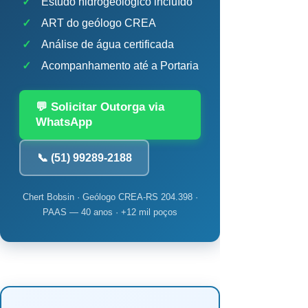
✓
Estudo hidrogeológico incluído
✓
ART do geólogo CREA
✓
Análise de água certificada
✓
Acompanhamento até a Portaria
💬 Solicitar Outorga via
WhatsApp
📞 (51) 99289-2188
Chert Bobsin · Geólogo CREA-RS 204.398 ·
PAAS — 40 anos · +12 mil poços