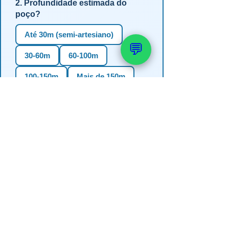
2. Profundidade estimada do
poço?
Até 30m (semi-artesiano)
💬
30-60m
60-100m
100-150m
Mais de 150m
Não sei
3. Em qual estado?
RS
SC
PR
SP
MG
BA
GO
MS
4. Precisa de outorga + análise de
água?
✅ Sim (recomendado)