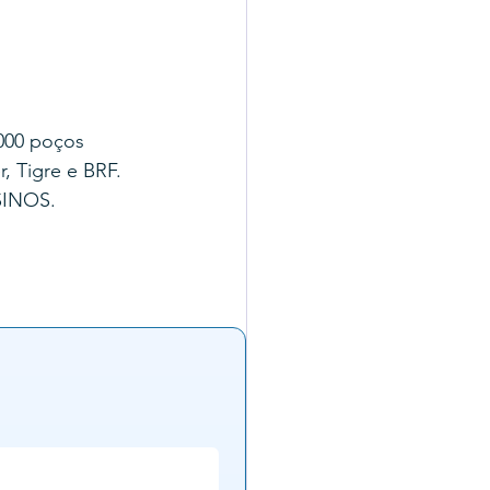
000 poços 
, Tigre e BRF.
SINOS.