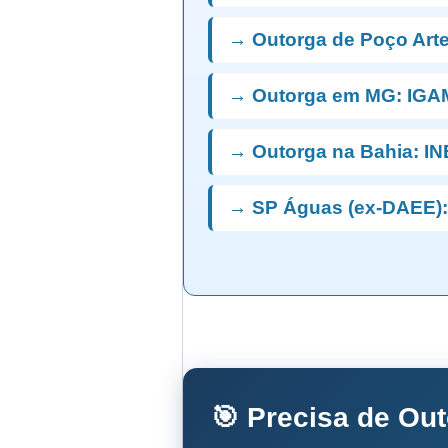
→ Outorga de Poço Art
→ Outorga em MG: IGA
→ Outorga na Bahia: I
→ SP Águas (ex-DAEE):
🎯 Precisa de Ou