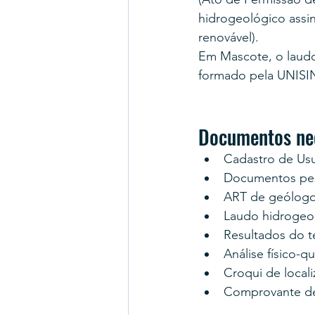
hidrogeológico assi
renovável).
Em Mascote, o laudo
formado pela UNISI
Documentos ne
Cadastro de Us
Documentos pes
ART de geólogo
Laudo hidrogeo
Resultados do 
Análise físico-q
Croqui de locali
Comprovante d