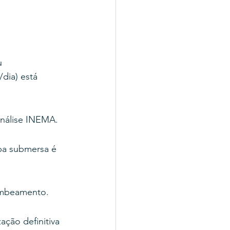
u 
dia) está 
análise INEMA.
mba submersa é 
ombeamento.
ação definitiva 