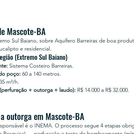
de Mascote-BA
emo Sul Baiano, sobre Aquífero Barreiras de boa produt
calipto e residencial.
egião (Extremo Sul Baiano)
te:
 Sistema Costeiro Barreiras.
 do poço:
 60 a 140 metros.
 35 m³/h.
 (perfuração + outorga + laudo):
 R$ 14.000 a R$ 32.000.
 a outorga em Mascote-BA
esponsável é o INEMA. O processo segue 4 etapas obrig
e Pesquisa) → perfuração e teste de bombeamento (mín