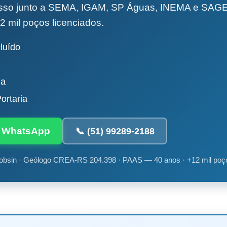
esso junto a SEMA, IGAM, SP Águas, INEMA e SA
2 mil poços licenciados.
luído
da
ortaria
ia WhatsApp
📞 (51) 99289-2188
obsin · Geólogo CREA-RS 204.398 · PAAS — 40 anos · +12 mil poç