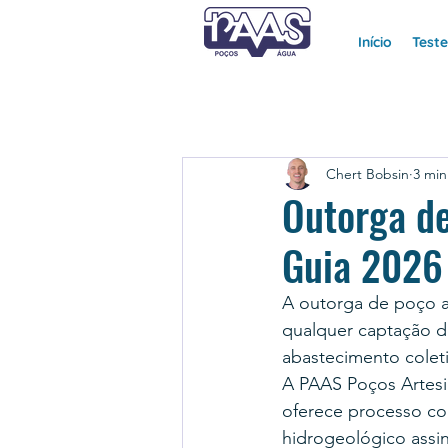
Início
Test
Chert Bobsin
3 min
Outorga d
Guia 2026
A outorga de poço a
qualquer captação de
abastecimento coleti
A PAAS Poços Artesi
oferece processo c
hidrogeológico assi