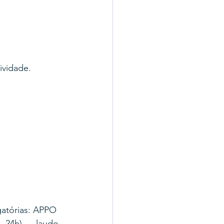
ividade. 
atórias: APPO 
. 24h) → laudo 