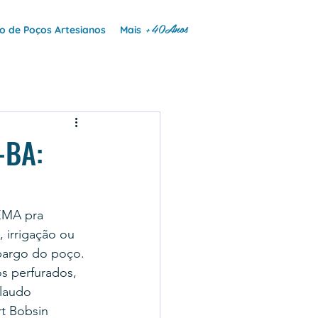
+40Anos
 de Poços Artesianos
Mais
-BA:
EMA pra 
 irrigação ou 
mbargo do poço.
s perfurados, 
laudo 
t Bobsin 