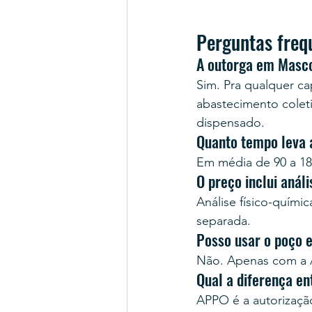
Perguntas freq
A outorga em Masco
Sim. Pra qualquer cap
abastecimento colet
dispensado.
Quanto tempo leva
Em média de 90 a 18
O preço inclui anál
Análise físico-quími
separada.
Posso usar o poço 
Não. Apenas com a A
Qual a diferença e
APPO é a autorização 