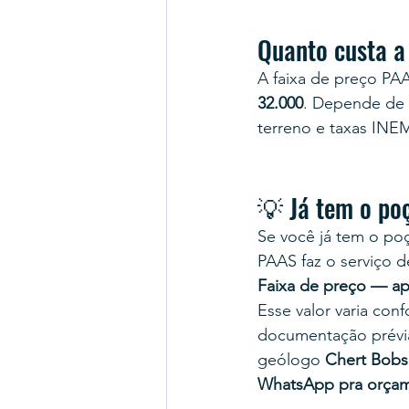
Quanto custa 
A faixa de preço PA
32.000
. Depende de 
terreno e taxas INE
💡 Já tem o po
Se você já tem o poç
PAAS faz o serviço d
Faixa de preço — ap
Esse valor varia co
documentação prévi
geólogo 
Chert Bobs
WhatsApp pra orça