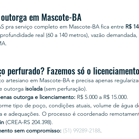
a outorga em Mascote-BA
AS pra serviço completo em Mascote-BA fica entre 
R$ 14
profundidade real (60 a 140 metros), vazão demandada,
MA.
ço perfurado? Fazemos só o licenciament
o artesiano em Mascote-BA e precisa apenas regularizar/
e outorga 
isolada
 (sem perfuração).
enas outorga e licenciamento:
 R$ 5.000 a R$ 15.000.
nforme tipo de poço, condições atuais, volume de água
a e adequações. O processo é coordenado remotament
in
 (CREA-RS 204.398).
mento sem compromisso:
(51) 99289-2188
.