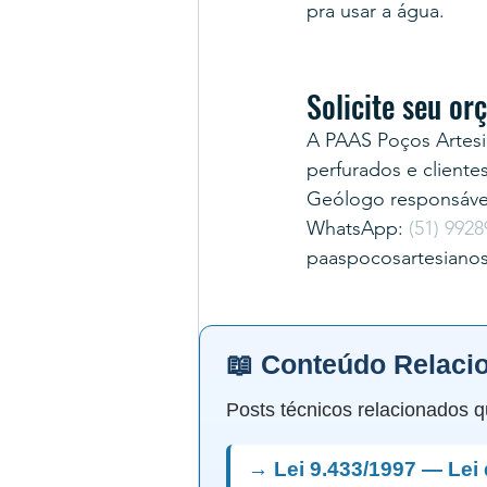
pra usar a água.
Solicite seu o
A PAAS Poços Artesi
perfurados e cliente
Geólogo responsável
WhatsApp: 
(51) 9928
paaspocosartesiano
📖 Conteúdo Relaci
Posts técnicos relacionados q
→ Lei 9.433/1997 — Lei