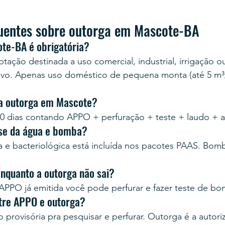
uentes sobre outorga em Mascote-BA
te-BA é obrigatória?
tação destinada a uso comercial, industrial, irrigação o
ivo. Apenas uso doméstico de pequena monta (até 5 m³/
 a outorga em Mascote?
0 dias contando APPO + perfuração + teste + laudo + 
ise da água e bomba?
ca e bacteriológica está incluída nos pacotes PAAS. Bo
enquanto a outorga não sai?
PPO já emitida você pode perfurar e fazer teste de b
ntre APPO e outorga?
provisória pra pesquisar e perfurar. Outorga é a autoriz