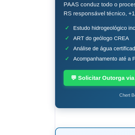
PAAS conduz todo o proc
RS responsável técnico, +1
✓
Estudo hidrogeológico inc
✓
ART do geólogo CREA
✓
Análise de água certifica
✓
Acompanhamento até a P
💬 Solicitar Outorga v
Chert B