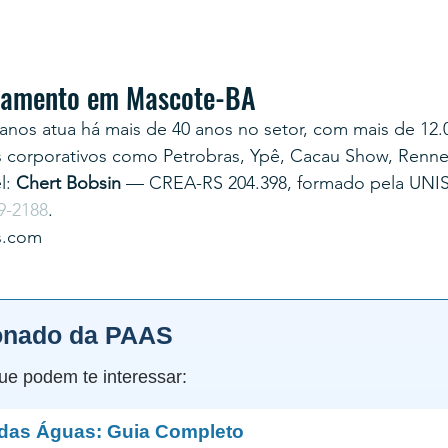
rçamento em Mascote-BA
anos atua há mais de 40 anos no setor, com mais de 12.
s corporativos como Petrobras, Ypê, Cacau Show, Renner
: 
Chert Bobsin
 — CREA-RS 204.398, formado pela UNI
9-2188
.
s.com
onado da PAAS
ue podem te interessar:
 das Águas: Guia Completo