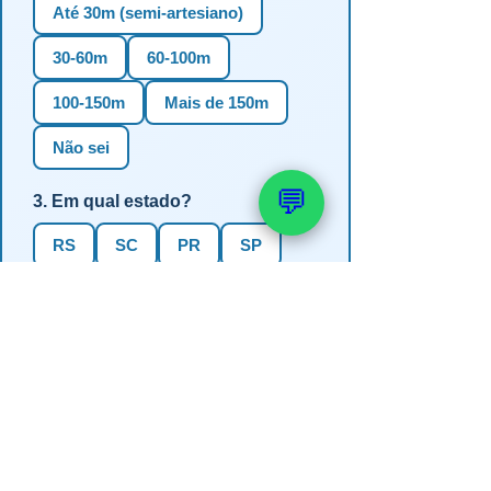
Até 30m (semi-artesiano)
30-60m
60-100m
100-150m
Mais de 150m
Não sei
💬
3. Em qual estado?
RS
SC
PR
SP
MG
BA
GO
MS
4. Precisa de outorga + análise de
água?
✅ Sim (recomendado)
Não, só perfuração