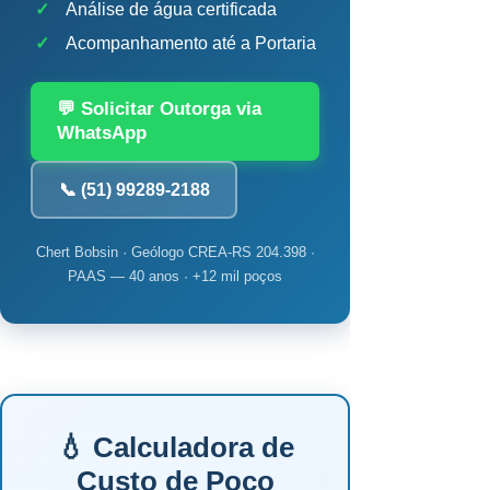
✓
Análise de água certificada
✓
Acompanhamento até a Portaria
💬 Solicitar Outorga via
WhatsApp
📞 (51) 99289-2188
Chert Bobsin · Geólogo CREA-RS 204.398 ·
PAAS — 40 anos · +12 mil poços
💧 Calculadora de
Custo de Poço