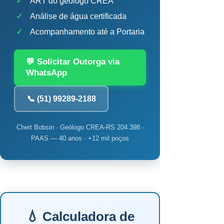
✓
ART do geólogo CREA
✓
Análise de água certificada
✓
Acompanhamento até a Portaria
💬 Solicitar Outorga via
WhatsApp
📞 (51) 99289-2188
Chert Bobsin · Geólogo CREA-RS 204.398 ·
PAAS — 40 anos · +12 mil poços
💧 Calculadora de