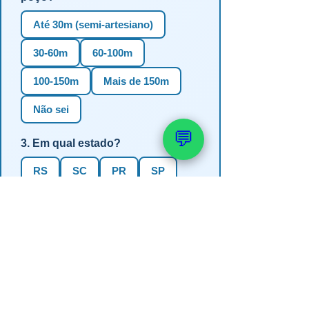
Até 30m (semi-artesiano)
30-60m
60-100m
100-150m
Mais de 150m
Não sei
💬
3. Em qual estado?
RS
SC
PR
SP
MG
BA
GO
MS
4. Precisa de outorga + análise de
água?
✅ Sim (recomendado)
Não, só perfuração