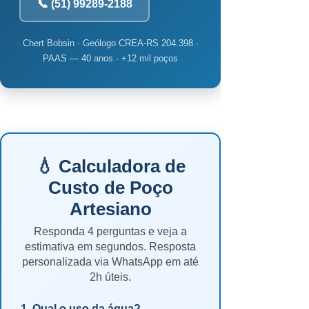
📞 (51) 99289-2188
Chert Bobsin · Geólogo CREA-RS 204.398 ·
PAAS — 40 anos · +12 mil poços
💧 Calculadora de
Custo de Poço
Artesiano
Responda 4 perguntas e veja a
estimativa em segundos. Resposta
personalizada via WhatsApp em até
2h úteis.
1. Qual o uso da água?