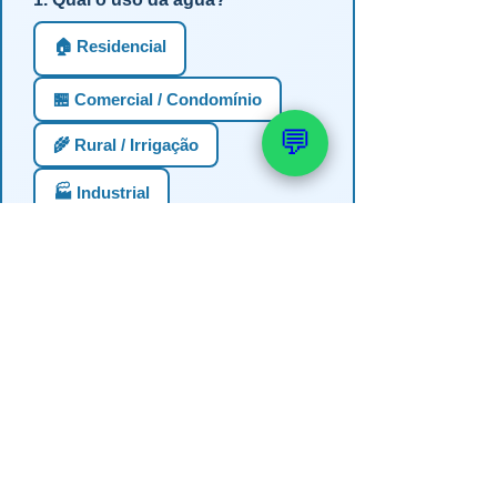
🏠 Residencial
🏪 Comercial / Condomínio
💬
🌾 Rural / Irrigação
🏭 Industrial
2. Profundidade estimada do
poço?
Até 30m (semi-artesiano)
30-60m
60-100m
100-150m
Mais de 150m
Não sei