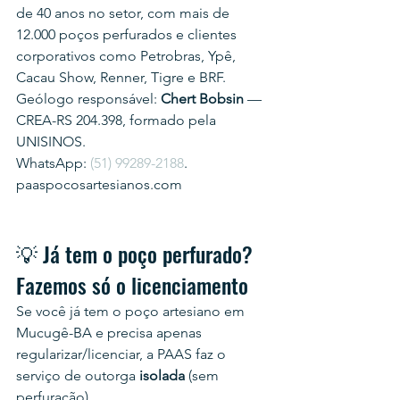
de 40 anos no setor, com mais de 
12.000 poços perfurados e clientes 
corporativos como Petrobras, Ypê, 
Cacau Show, Renner, Tigre e BRF.
Geólogo responsável: 
Chert Bobsin
 — 
CREA-RS 204.398, formado pela 
UNISINOS.
WhatsApp: 
(51) 99289-2188
.
paaspocosartesianos.com
💡 Já tem o poço perfurado? 
Fazemos só o licenciamento
Se você já tem o poço artesiano em 
Mucugê-BA e precisa apenas 
regularizar/licenciar, a PAAS faz o 
serviço de outorga 
isolada
 (sem 
perfuração).