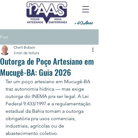
+40Anos
Post
Chert Bobsin
3 min de leitura
Outorga de Poço Artesiano em
Mucugê-BA: Guia 2026
Ter um poço artesiano em Mucugê-BA 
traz autonomia hídrica — mas exige 
outorga do INEMA pra ser legal. A Lei 
Federal 9.433/1997 e a regulamentação 
estadual da Bahia tornam a outorga 
obrigatória pra usos comerciais, 
industriais, agrícolas ou de 
abastecimento coletivo.