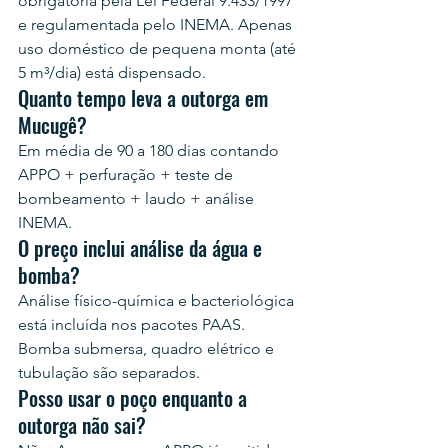
obrigatória pela Lei Federal 9.433/1997 
e regulamentada pelo INEMA. Apenas 
uso doméstico de pequena monta (até 
5 m³/dia) está dispensado.
Quanto tempo leva a outorga em 
Mucugê?
Em média de 90 a 180 dias contando 
APPO + perfuração + teste de 
bombeamento + laudo + análise 
INEMA.
O preço inclui análise da água e 
bomba?
Análise físico-química e bacteriológica 
está incluída nos pacotes PAAS. 
Bomba submersa, quadro elétrico e 
tubulação são separados.
Posso usar o poço enquanto a 
outorga não sai?