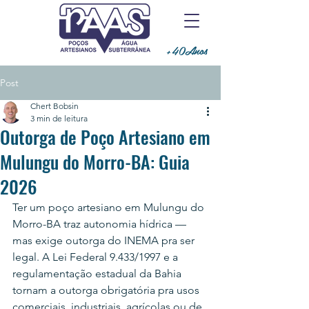
+40Anos
Post
Chert Bobsin
3 min de leitura
Outorga de Poço Artesiano em
Mulungu do Morro-BA: Guia
2026
Ter um poço artesiano em Mulungu do 
Morro-BA traz autonomia hídrica — 
mas exige outorga do INEMA pra ser 
legal. A Lei Federal 9.433/1997 e a 
regulamentação estadual da Bahia 
tornam a outorga obrigatória pra usos 
comerciais, industriais, agrícolas ou de 