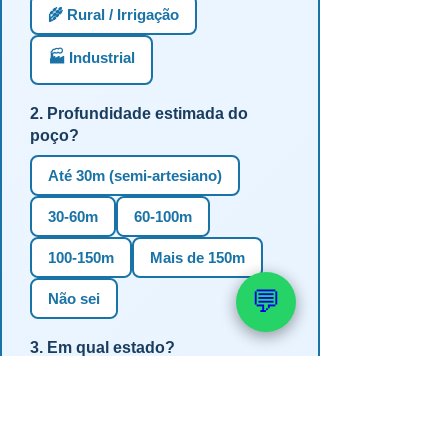
🌾 Rural / Irrigação
🏭 Industrial
2. Profundidade estimada do
poço?
Até 30m (semi-artesiano)
30-60m
60-100m
100-150m
Mais de 150m
💬
Não sei
3. Em qual estado?
RS
SC
PR
SP
MG
BA
GO
MS