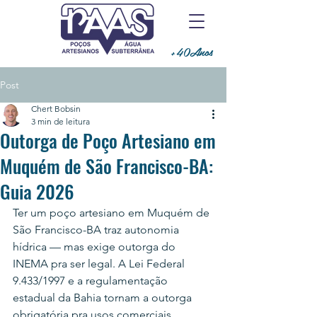
+40Anos
Post
Chert Bobsin
3 min de leitura
Outorga de Poço Artesiano em
Muquém de São Francisco-BA:
Guia 2026
Ter um poço artesiano em Muquém de 
São Francisco-BA traz autonomia 
hídrica — mas exige outorga do 
INEMA pra ser legal. A Lei Federal 
9.433/1997 e a regulamentação 
estadual da Bahia tornam a outorga 
obrigatória pra usos comerciais, 