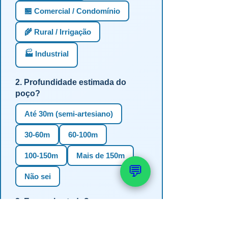
🏪 Comercial / Condomínio
🌾 Rural / Irrigação
🏭 Industrial
2. Profundidade estimada do
poço?
Até 30m (semi-artesiano)
30-60m
60-100m
100-150m
Mais de 150m
💬
Não sei
3. Em qual estado?
RS
SC
PR
SP