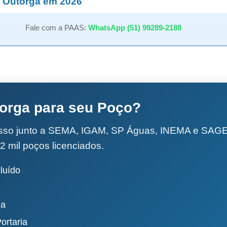
 Outorga em 2026
Fale com a PAAS:
WhatsApp (51) 99289-2188
torga para seu Poço?
esso junto a SEMA, IGAM, SP Águas, INEMA e SA
2 mil poços licenciados.
luído
da
ortaria