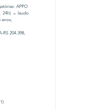
atórias: APPO 
. 24h) → laudo 
 anos, 
-RS 204.398, 
1)