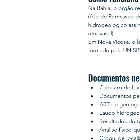
Na Bahia, o órgão r
(Ato de Permissão d
hidrogeológico assi
renovável).
Em Nova Viçosa, o l
formado pela UNISI
Documentos nec
Cadastro de Us
Documentos pess
ART de geólogo
Laudo hidrogeo
Resultados do 
Análise físico-q
Croqui de locali