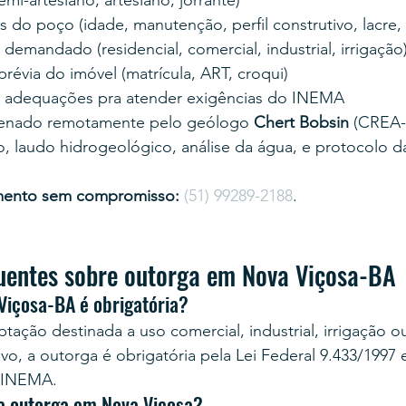
mi-artesiano, artesiano, jorrante)
 do poço (idade, manutenção, perfil construtivo, lacre,
emandado (residencial, comercial, industrial, irrigação
évia do imóvel (matrícula, ART, croqui)
 adequações pra atender exigências do INEMA
enado remotamente pelo geólogo 
Chert Bobsin
 (CREA-
, laudo hidrogeológico, análise da água, e protocolo d
mento sem compromisso:
(51) 99289-2188
.
uentes sobre outorga em Nova Viçosa-BA
Viçosa-BA é obrigatória?
tação destinada a uso comercial, industrial, irrigação o
vo, a outorga é obrigatória pela Lei Federal 9.433/1997 
 INEMA.
a outorga em Nova Viçosa?