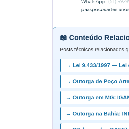
WhatsApp: 
(51) 9928
paaspocosartesiano
📖 Conteúdo Relaci
Posts técnicos relacionados q
→ Lei 9.433/1997 — Lei
→ Outorga de Poço Art
→ Outorga em MG: IGA
→ Outorga na Bahia: I