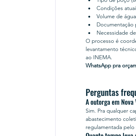
Tipo de poço (se
Condições atuais
Volume de água d
Documentação pr
Necessidade de
O processo é coord
levantamento técnico
ao INEMA.
WhatsApp pra orça
Perguntas freq
A outorga em Nova 
Sim. Pra qualquer cap
abastecimento coleti
regulamentada pelo
Quanto tempo leva 