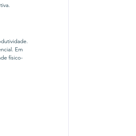
iva.
dutividade. 
encial. Em 
e físico-