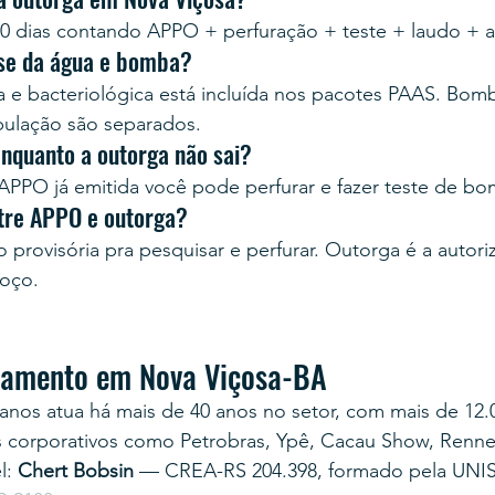
0 dias contando APPO + perfuração + teste + laudo + 
ise da água e bomba?
ca e bacteriológica está incluída nos pacotes PAAS. Bom
bulação são separados.
enquanto a outorga não sai?
PPO já emitida você pode perfurar e fazer teste de b
ntre APPO e outorga?
provisória pra pesquisar e perfurar. Outorga é a autoriz
poço.
rçamento em Nova Viçosa-BA
anos atua há mais de 40 anos no setor, com mais de 12.
s corporativos como Petrobras, Ypê, Cacau Show, Renner
: 
Chert Bobsin
 — CREA-RS 204.398, formado pela UNI