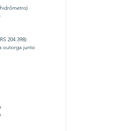
 hidrômetro)
)
RS 204.398): 
a outorga junto 
u 
e 