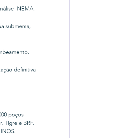
análise INEMA.
ba submersa, 
ombeamento.
ação definitiva 
000 poços 
, Tigre e BRF.
SINOS.