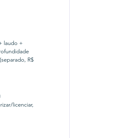
+ laudo + 
rofundidade 
(separado, R$ 
o
zar/licenciar, 