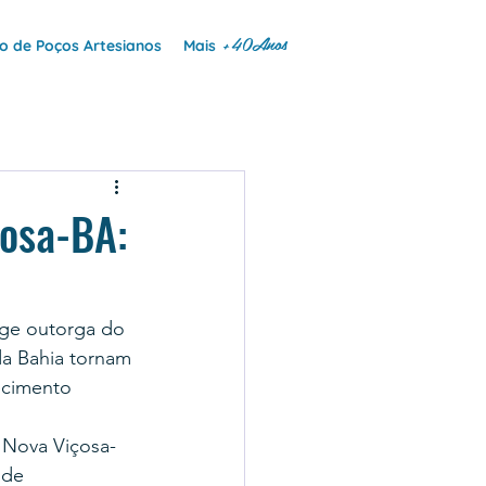
+40Anos
 de Poços Artesianos
Mais
çosa-BA:
ige outorga do 
da Bahia tornam 
ecimento 
 Nova Viçosa-
 de 