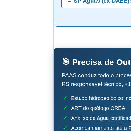
→ SP Águas (ex-DAEE):
🎯 Precisa de Ou
PAAS conduz todo o proc
RS responsável técnico, +1
✓
Estudo hidrogeológico inc
✓
ART do geólogo CREA
✓
Análise de água certifica
✓
Acompanhamento até a P