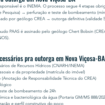
esponsável é o INEMA. O processo segue 4 etapas obrig
e Pesquisa) → perfuração e teste de bombeamento (mín
nado por geólogo CREA → outorga definitiva (validade 5
audo PAAS é assinado pelo geólogo Chert Bobsin (CREA
NOS).
essários pra outorga em Nova Viçosa-BA
uários de Recursos Hídricos (CNARH/INEMA)
oais e da propriedade (matrícula do imóvel)
 (Anotação de Responsabilidade Técnica do CREA)
lógico
teste de bombeamento de 24h
uímica e bacteriológica da água (Portaria GM/MS 888/202
zação e perfil construtivo do poço