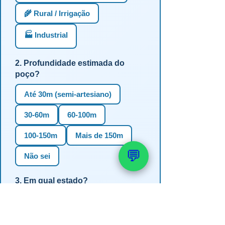
🌾 Rural / Irrigação
🏭 Industrial
2. Profundidade estimada do
poço?
Até 30m (semi-artesiano)
30-60m
60-100m
100-150m
Mais de 150m
💬
Não sei
3. Em qual estado?
RS
SC
PR
SP
MG
BA
GO
MS