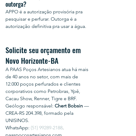
outorga?
APPO é a autorização provisória pra 
pesquisar e perfurar. Outorga é a 
autorização definitiva pra usar a água.
Solicite seu orçamento em 
Novo Horizonte-BA
A PAAS Poços Artesianos atua há mais 
de 40 anos no setor, com mais de 
12.000 poços perfurados e clientes 
corporativos como Petrobras, Ypê, 
Cacau Show, Renner, Tigre e BRF.
Geólogo responsável: 
Chert Bobsin
 — 
CREA-RS 204.398, formado pela 
UNISINOS.
WhatsApp: 
(51) 99289-2188
.
paaspocosartesianos.com