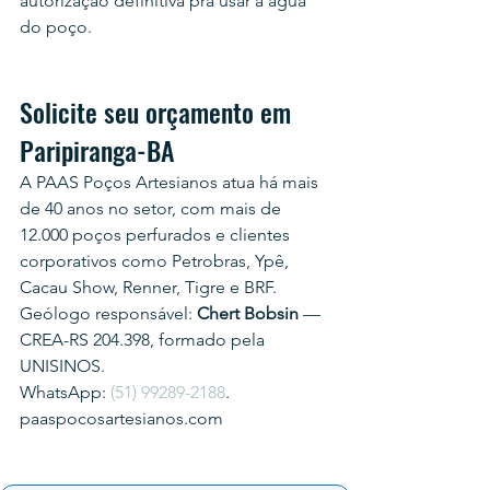
autorização definitiva pra usar a água 
do poço.
Solicite seu orçamento em 
Paripiranga-BA
A PAAS Poços Artesianos atua há mais 
de 40 anos no setor, com mais de 
12.000 poços perfurados e clientes 
corporativos como Petrobras, Ypê, 
Cacau Show, Renner, Tigre e BRF.
Geólogo responsável: 
Chert Bobsin
 — 
CREA-RS 204.398, formado pela 
UNISINOS.
WhatsApp: 
(51) 99289-2188
.
paaspocosartesianos.com