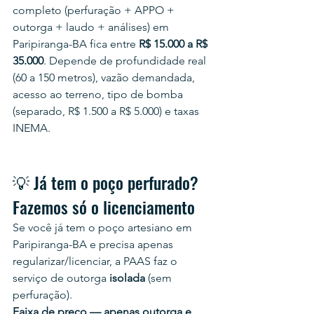
completo (perfuração + APPO + 
outorga + laudo + análises) em 
Paripiranga-BA fica entre 
R$ 15.000 a R$ 
35.000
. Depende de profundidade real 
(60 a 150 metros), vazão demandada, 
acesso ao terreno, tipo de bomba 
(separado, R$ 1.500 a R$ 5.000) e taxas 
INEMA.
💡 Já tem o poço perfurado? 
Fazemos só o licenciamento
Se você já tem o poço artesiano em 
Paripiranga-BA e precisa apenas 
regularizar/licenciar, a PAAS faz o 
serviço de outorga 
isolada
 (sem 
perfuração).
Faixa de preço — apenas outorga e 