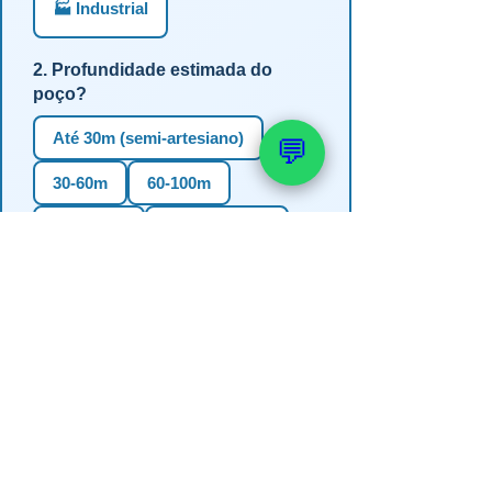
🏭 Industrial
2. Profundidade estimada do
poço?
Até 30m (semi-artesiano)
💬
30-60m
60-100m
100-150m
Mais de 150m
Não sei
3. Em qual estado?
RS
SC
PR
SP
MG
BA
GO
MS
4. Precisa de outorga + análise de