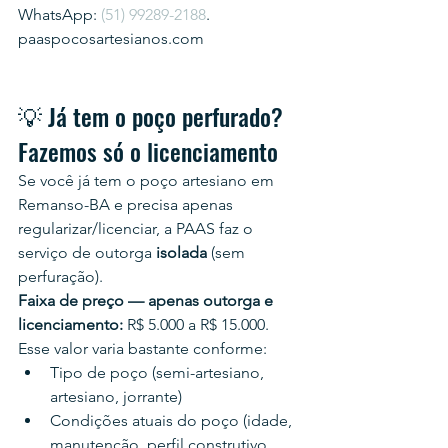
WhatsApp: 
(51) 99289-2188
.
paaspocosartesianos.com
💡 Já tem o poço perfurado? 
Fazemos só o licenciamento
Se você já tem o poço artesiano em 
Remanso-BA e precisa apenas 
regularizar/licenciar, a PAAS faz o 
serviço de outorga 
isolada
 (sem 
perfuração).
Faixa de preço — apenas outorga e 
licenciamento:
 R$ 5.000 a R$ 15.000.
Esse valor varia bastante conforme:
Tipo de poço (semi-artesiano, 
artesiano, jorrante)
Condições atuais do poço (idade, 
manutenção, perfil construtivo, 