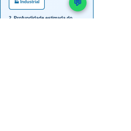
💬
🏭 Industrial
2. Profundidade estimada do
poço?
Até 30m (semi-artesiano)
30-60m
60-100m
100-150m
Mais de 150m
Não sei
3. Em qual estado?
RS
SC
PR
SP
MG
BA
GO
MS
4. Precisa de outorga + análise de
água?