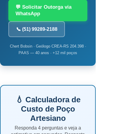
💬 Solicitar Outorga via
WhatsApp
📞 (51) 99289-2188
Chert Bobsin · Geólogo CREA-RS 204.398 ·
PAAS — 40 anos · +12 mil poços
💧 Calculadora de
Custo de Poço
Artesiano
Responda 4 perguntas e veja a