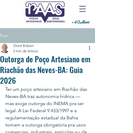
+40Anos
Post
Chert Bobsin
3 min de leitura
Outorga de Poço Artesiano em
Riachão das Neves-BA: Guia
2026
Ter um poço artesiano em Riachão das 
Neves-BA traz autonomia hídrica — 
mas exige outorga do INEMA pra ser 
legal. A Lei Federal 9.433/1997 e a 
regulamentação estadual da Bahia 
tornam a outorga obrigatória pra usos 
comerciais, industriais, agrícolas ou de 