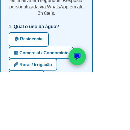
estimativa em segundos. Resposta
personalizada via WhatsApp em até
2h úteis.
1. Qual o uso da água?
🏠 Residencial
🏪 Comercial / Condomínio
💬
🌾 Rural / Irrigação
🏭 Industrial
2. Profundidade estimada do
poço?
Até 30m (semi-artesiano)
30-60m
60-100m