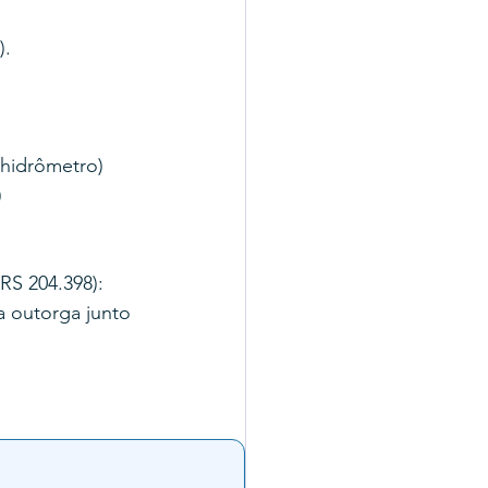
).
 hidrômetro)
)
RS 204.398): 
a outorga junto 