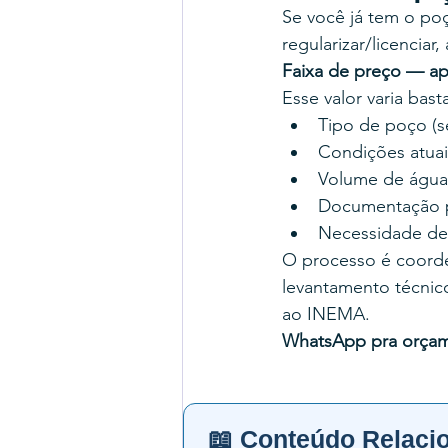
Se você já tem o po
regularizar/licenciar
Faixa de preço — ap
Esse valor varia bas
Tipo de poço (se
Condições atuais
Volume de água d
Documentação pr
Necessidade de
O processo é coord
levantamento técnico
ao INEMA.
WhatsApp pra orça
📖 Conteúdo Relaci