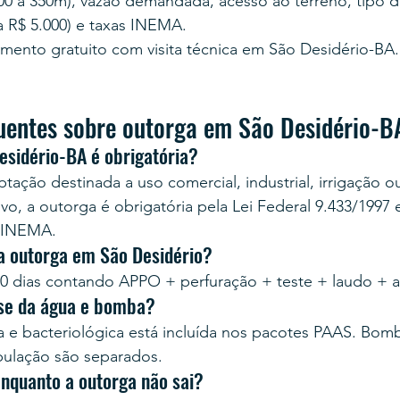
200 a 350m), vazão demandada, acesso ao terreno, tipo
a R$ 5.000) e taxas INEMA.
mento gratuito com visita técnica em São Desidério-BA.
uentes sobre outorga em São Desidério-B
esidério-BA é obrigatória?
tação destinada a uso comercial, industrial, irrigação o
vo, a outorga é obrigatória pela Lei Federal 9.433/1997 
 INEMA.
a outorga em São Desidério?
0 dias contando APPO + perfuração + teste + laudo + 
ise da água e bomba?
ca e bacteriológica está incluída nos pacotes PAAS. Bom
bulação são separados.
enquanto a outorga não sai?