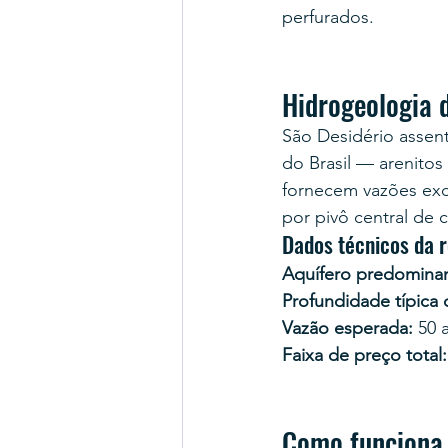
perfurados.
Hidrogeologia 
São Desidério assent
do Brasil — arenito
fornecem vazões exce
por pivô central de 
Dados técnicos da 
Aquífero predominan
Profundidade típica
Vazão esperada:
 50 
Faixa de preço total:
Como funciona 