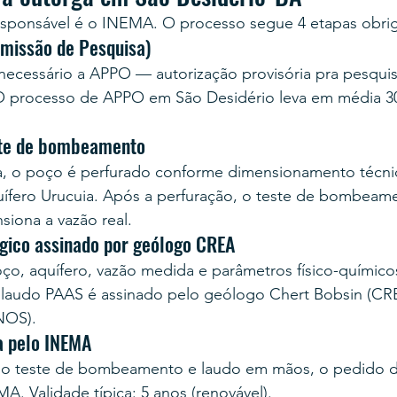
esponsável é o INEMA. O processo segue 4 etapas obrig
rmissão de Pesquisa)
é necessário a APPO — autorização provisória pra pesqu
. O processo de APPO em São Desidério leva em média 30
ste de bombeamento
, o poço é perfurado conforme dimensionamento técni
uífero Urucuia. Após a perfuração, o teste de bombeam
siona a vazão real.
ógico assinado por geólogo CREA
ço, aquífero, vazão medida e parâmetros físico-químico
 laudo PAAS é assinado pelo geólogo Chert Bobsin (CRE
NOS).
va pelo INEMA
 teste de bombeamento e laudo em mãos, o pedido d
. Validade típica: 5 anos (renovável).