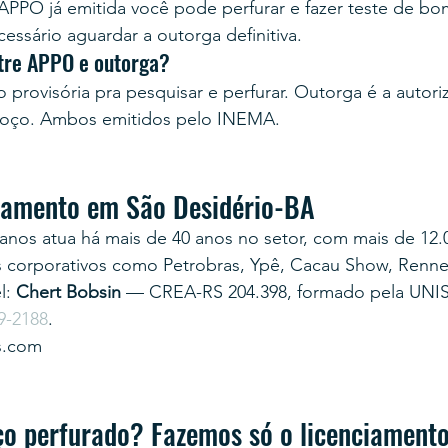
PPO já emitida você pode perfurar e fazer teste de b
cessário aguardar a outorga definitiva.
ntre APPO e outorga?
provisória pra pesquisar e perfurar. Outorga é a autoriz
 poço. Ambos emitidos pelo INEMA.
rçamento em São Desidério-BA
anos atua há mais de 40 anos no setor, com mais de 12.
s corporativos como Petrobras, Ypê, Cacau Show, Renner
: 
Chert Bobsin
 — CREA-RS 204.398, formado pela UNI
9-2188
.
s.com
ço perfurado? Fazemos só o licenciament