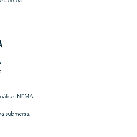
 de bomba 
A
u 
e 
análise INEMA.
ba submersa, 