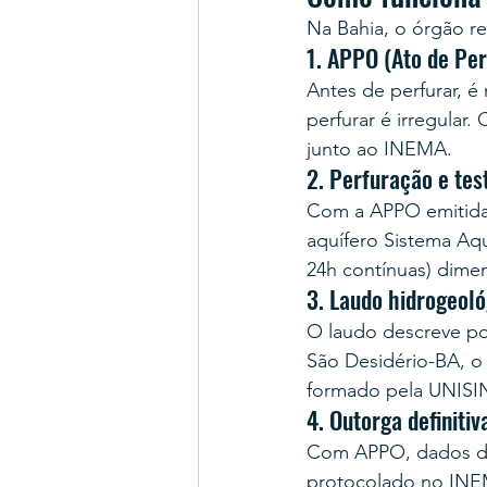
Na Bahia, o órgão r
1. APPO (Ato de Pe
Antes de perfurar, 
perfurar é irregular
junto ao INEMA.
2. Perfuração e te
Com a APPO emitida
aquífero Sistema Aq
24h contínuas) dimen
3. Laudo hidrogeol
O laudo descreve po
São Desidério-BA, o
formado pela UNISI
4. Outorga definiti
Com APPO, dados do
protocolado no INEMA