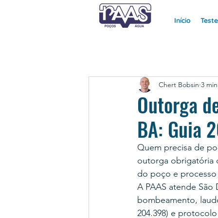
Início
Test
Chert Bobsin
3 min
Outorga de
BA: Guia 
Quem precisa de poç
outorga obrigatória 
do poço e processo 
A PAAS atende São D
bombeamento, laudo
204.398) e protocolo