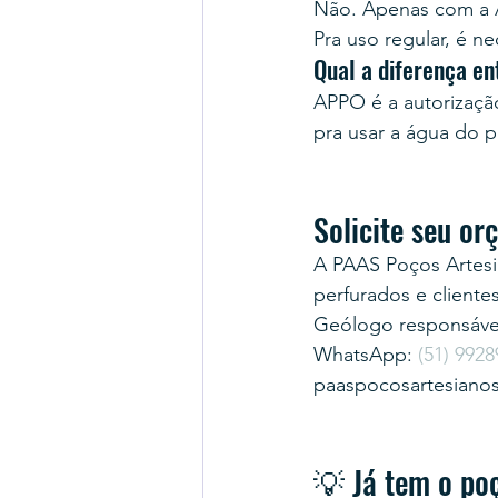
Não. Apenas com a A
Pra uso regular, é ne
Qual a diferença e
APPO é a autorização 
pra usar a água do
Solicite seu o
A PAAS Poços Artesi
perfurados e cliente
Geólogo responsável
WhatsApp: 
(51) 9928
paaspocosartesiano
💡 Já tem o po