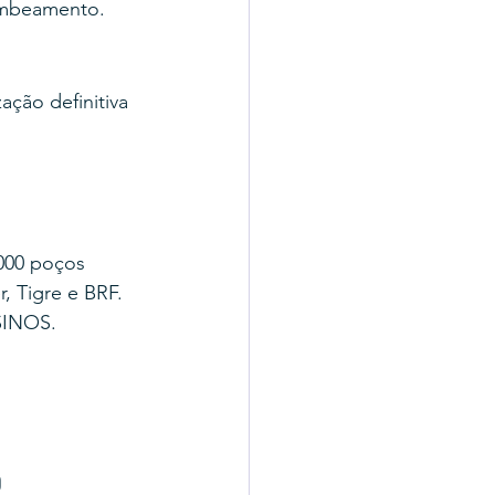
ombeamento. 
ação definitiva 
000 poços 
, Tigre e BRF.
SINOS.
o