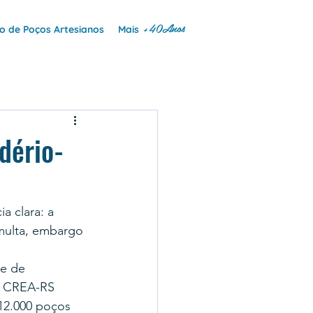
+40Anos
 de Poços Artesianos
Mais
dério-
 clara: a 
multa, embargo 
e de 
, CREA-RS 
12.000 poços 