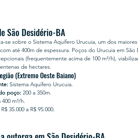
de São Desidério-BA
a-se sobre o Sistema Aquífero Urucuia, um dos maiores 
s com até 400m de espessura. Poços do Urucuia em São 
pcionais (frequentemente acima de 100 m³/h), viabiliza
centenas de hectares.
região (Extremo Oeste Baiano)
te:
 Sistema Aquífero Urucuia.
 do poço:
 200 a 350m.
a 400 m³/h.
 R$ 35.000 a R$ 95.000.
a outorga em São Desidério-BA