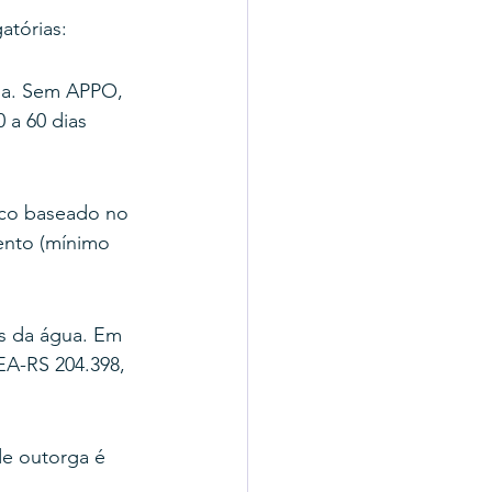
atórias:
isa. Sem APPO, 
 a 60 dias 
co baseado no 
ento (mínimo 
s da água. Em 
A-RS 204.398, 
e outorga é 