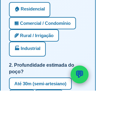
🏠 Residencial
🏪 Comercial / Condomínio
🌾 Rural / Irrigação
🏭 Industrial
2. Profundidade estimada do
poço?
💬
Até 30m (semi-artesiano)
30-60m
60-100m
100-150m
Mais de 150m
Não sei