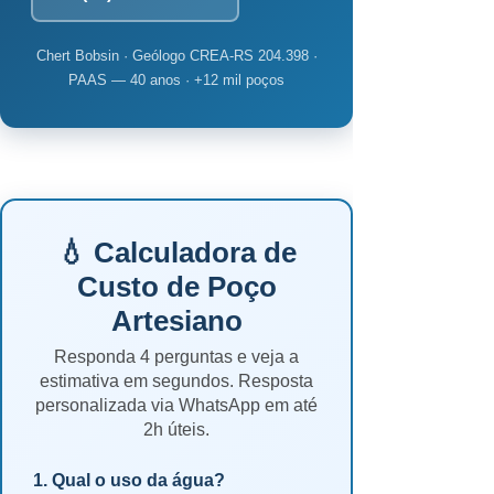
Chert Bobsin · Geólogo CREA-RS 204.398 ·
PAAS — 40 anos · +12 mil poços
💧 Calculadora de
Custo de Poço
Artesiano
Responda 4 perguntas e veja a
estimativa em segundos. Resposta
personalizada via WhatsApp em até
2h úteis.
1. Qual o uso da água?