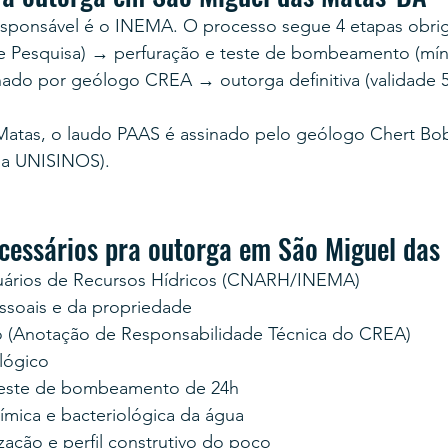
esponsável é o INEMA. O processo segue 4 etapas obrig
e Pesquisa) → perfuração e teste de bombeamento (mín
nado por geólogo CREA → outorga definitiva (validade 5
atas, o laudo PAAS é assinado pelo geólogo Chert Bo
la UNISINOS).
essários pra outorga em São Miguel das
uários de Recursos Hídricos (CNARH/INEMA)
soais e da propriedade
 (Anotação de Responsabilidade Técnica do CREA)
lógico
teste de bombeamento de 24h
uímica e bacteriológica da água
zação e perfil construtivo do poço