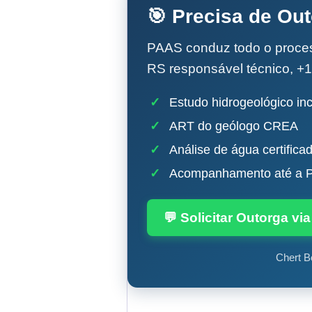
🎯 Precisa de Ou
PAAS conduz todo o proc
RS responsável técnico, +1
✓
Estudo hidrogeológico inc
✓
ART do geólogo CREA
✓
Análise de água certifica
✓
Acompanhamento até a P
💬 Solicitar Outorga v
Chert B