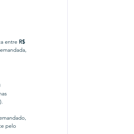
a entre 
R$ 
 demandada, 
o
nas 
).
 demandado, 
e pelo 