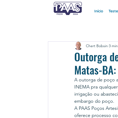
Início
Test
Chert Bobsin
3 min
Outorga de
Matas-BA:
A outorga de poço a
INEMA pra qualquer c
irrigação ou abastec
embargo do poço.
A PAAS Poços Artesi
oferece processo c