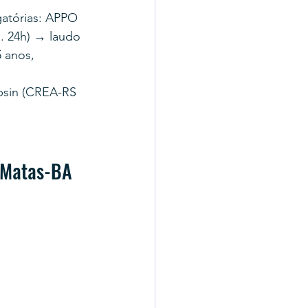
atórias: APPO 
. 24h) → laudo 
 anos, 
bsin (CREA-RS 
 Matas-BA