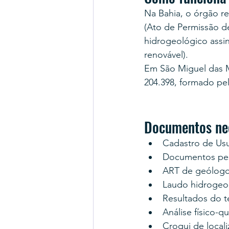
Na Bahia, o órgão r
(Ato de Permissão d
hidrogeológico assi
renovável).
Em São Miguel das M
204.398, formado pe
Documentos nec
Cadastro de Us
Documentos pes
ART de geólogo
Laudo hidrogeo
Resultados do 
Análise físico-q
Croqui de locali