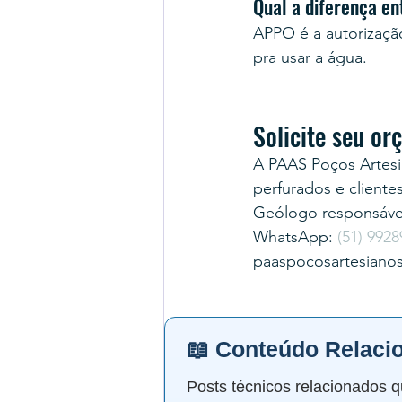
Qual a diferença e
APPO é a autorização 
pra usar a água.
Solicite seu o
A PAAS Poços Artesi
perfurados e cliente
Geólogo responsável
WhatsApp: 
(51) 9928
paaspocosartesiano
📖 Conteúdo Relaci
Posts técnicos relacionados q