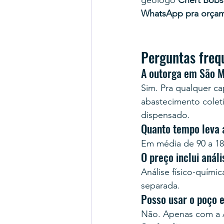
geólogo 
Chert Bobs
WhatsApp pra orça
Perguntas freq
A outorga em São M
Sim. Pra qualquer cap
abastecimento colet
dispensado.
Quanto tempo leva 
Em média de 90 a 18
O preço inclui anál
Análise físico-quími
separada.
Posso usar o poço 
Não. Apenas com a A