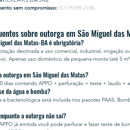
in
 (CREA-RS 204.398).
mento sem compromisso:
(51) 99289-2188
.
uentes sobre outorga em São Miguel das
iguel das Matas-BA é obrigatória?
tação destinada a uso comercial, industrial, irrigação o
ivo. Apenas uso doméstico de pequena monta (até 5 m³/
a outorga em São Miguel das Matas?
0 dias contando APPO + perfuração + teste + laudo + 
ise da água e bomba?
ca e bacteriológica está incluída nos pacotes PAAS. Bo
enquanto a outorga não sai?
PPO já emitida você pode perfurar e fazer teste de b