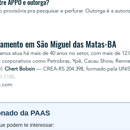
ntre APPO e outorga?
provisória pra pesquisar e perfurar. Outorga é a autoriz
rçamento em São Miguel das Matas-BA
anos atua há mais de 40 anos no setor, com mais de 12.
s corporativos como Petrobras, Ypê, Cacau Show, Renner
: 
Chert Bobsin
 — CREA-RS 204.398, formado pela UNI
9-2188
.
s.com
onado da PAAS
ue podem te interessar: