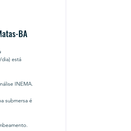
 Matas-BA
u 
dia) está 
análise INEMA.
mba submersa é 
ombeamento.