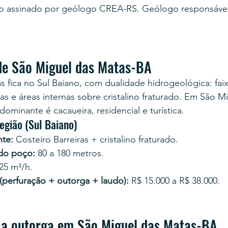
o assinado por geólogo CREA-RS. Geólogo responsável
de São Miguel das Matas-BA
 fica no Sul Baiano, com dualidade hidrogeológica: faix
as e áreas internas sobre cristalino fraturado. Em São M
minante é cacaueira, residencial e turística.
egião (Sul Baiano)
te:
 Costeiro Barreiras + cristalino fraturado.
 do poço:
 80 a 180 metros.
 25 m³/h.
 (perfuração + outorga + laudo):
 R$ 15.000 a R$ 38.000.
 a outorga em São Miguel das Matas-BA