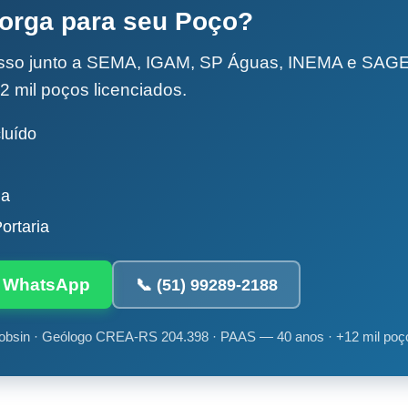
torga para seu Poço?
esso junto a SEMA, IGAM, SP Águas, INEMA e SA
2 mil poços licenciados.
luído
da
ortaria
ia WhatsApp
📞 (51) 99289-2188
obsin · Geólogo CREA-RS 204.398 · PAAS — 40 anos · +12 mil poç