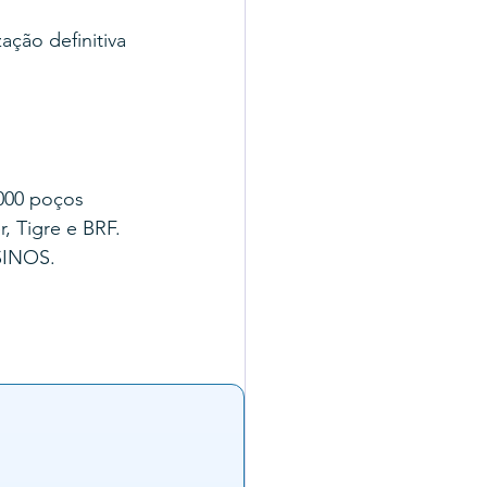
ação definitiva 
000 poços 
, Tigre e BRF.
SINOS.