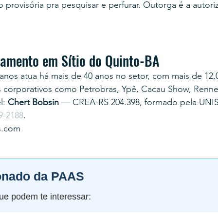
provisória pra pesquisar e perfurar. Outorga é a autoriz
rçamento em Sítio do Quinto-BA
anos atua há mais de 40 anos no setor, com mais de 12.
s corporativos como Petrobras, Ypê, Cacau Show, Renner
: 
Chert Bobsin
 — CREA-RS 204.398, formado pela UNI
9-2188
.
s.com
onado da PAAS
ue podem te interessar: