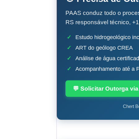
PAAS conduz todo o proc
RS responsável técnico, +1
✓
Estudo hidrogeológico inc
✓
ART do geólogo CREA
✓
Análise de água certifica
✓
Acompanhamento até a P
💬 Solicitar Outorga v
Chert B