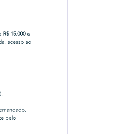
e 
R$ 15.000 a 
da, acesso ao 
o
).
 demandado, 
e pelo 