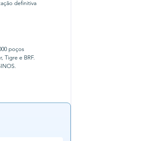
ação definitiva 
000 poços 
, Tigre e BRF.
SINOS.