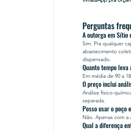
WhatsApp pra orça
Perguntas freq
A outorga em Sítio 
Sim. Pra qualquer cap
abastecimento colet
dispensado.
Quanto tempo leva 
Em média de 90 a 18
O preço inclui anál
Análise físico-quími
separada.
Posso usar o poço 
Não. Apenas com a A
Qual a diferença e