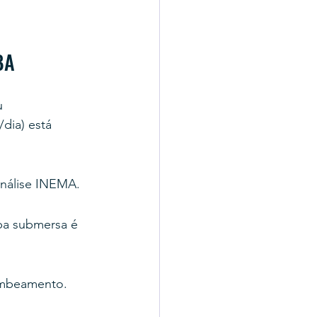
BA
u 
dia) está 
análise INEMA.
mba submersa é 
ombeamento.