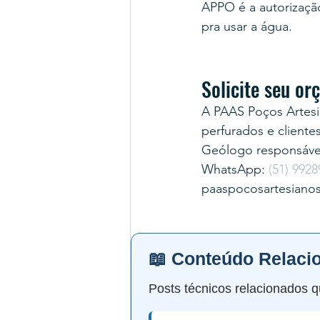
APPO é a autorização 
pra usar a água.
Solicite seu o
A PAAS Poços Artesi
perfurados e cliente
Geólogo responsável
WhatsApp: 
(51) 9928
paaspocosartesiano
📖 Conteúdo Relaci
Posts técnicos relacionados q