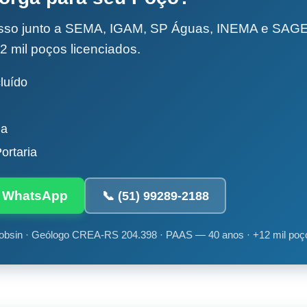
esso junto a SEMA, IGAM, SP Águas, INEMA e SA
2 mil poços licenciados.
luído
da
ortaria
ia WhatsApp
📞 (51) 99289-2188
obsin · Geólogo CREA-RS 204.398 · PAAS — 40 anos · +12 mil poç