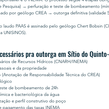
e Pesquisa) → perfuração e teste de bombeamento (mín
nado por geólogo CREA → outorga definitiva (validade 5
 o laudo PAAS é assinado pelo geólogo Chert Bobsin (
la UNISINOS).
essários pra outorga em Sítio do Quinto
uários de Recursos Hídricos (CNARH/INEMA)
soais e da propriedade
 (Anotação de Responsabilidade Técnica do CREA)
lógico
teste de bombeamento de 24h
uímica e bacteriológica da água
zação e perfil construtivo do poço
e pagamento das taxas INEMA