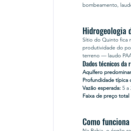
bombeamento, laudo
Hidrogeologia 
Sítio do Quinto fica
produtividade do po
terreno — laudo PAA
Dados técnicos da r
Aquífero predominan
Profundidade típica
Vazão esperada:
 5 a
Faixa de preço total
Como funciona 
Na Bahia, o órgão r