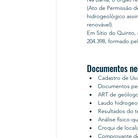
(Ato de Permissão d
hidrogeológico assi
renovável).
Em Sítio do Quinto,
204.398, formado pe
Documentos nec
Cadastro de Us
Documentos pes
ART de geólogo
Laudo hidrogeo
Resultados do 
Análise físico-q
Croqui de locali
Comprovante d