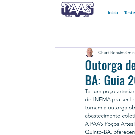
Início
Test
Chert Bobsin
3 min
Outorga de
BA: Guia 
Ter um poço artesia
do INEMA pra ser leg
tornam a outorga obri
abastecimento colet
A PAAS Poços Artesia
Quinto-BA, oferecem