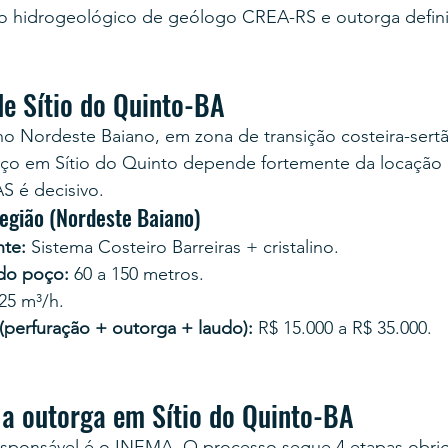
 hidrogeológico de geólogo CREA-RS e outorga definit
de Sítio do Quinto-BA
 no Nordeste Baiano, em zona de transição costeira-sertã
ço em Sítio do Quinto depende fortemente da locação 
S é decisivo.
egião (Nordeste Baiano)
te:
 Sistema Costeiro Barreiras + cristalino.
 do poço:
 60 a 150 metros.
 25 m³/h.
 (perfuração + outorga + laudo):
 R$ 15.000 a R$ 35.000.
a outorga em Sítio do Quinto-BA
esponsável é o INEMA. O processo segue 4 etapas obrig