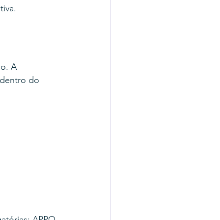
iva.
o. A 
dentro do 
atórias: APPO 