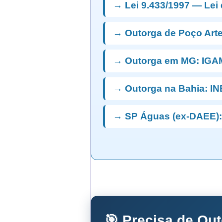
→ Lei 9.433/1997 — Lei
→ Outorga de Poço Art
→ Outorga em MG: IGA
→ Outorga na Bahia: I
→ SP Águas (ex-DAEE):
🎯 Precisa de Ou