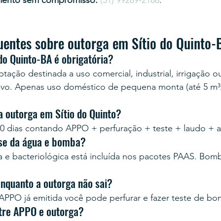
mento sem compromisso:
(51) 99289-2188
.
uentes sobre outorga em Sítio do Quinto-
do Quinto-BA é obrigatória?
tação destinada a uso comercial, industrial, irrigação o
ivo. Apenas uso doméstico de pequena monta (até 5 m³/
a outorga em Sítio do Quinto?
0 dias contando APPO + perfuração + teste + laudo + 
ise da água e bomba?
ca e bacteriológica está incluída nos pacotes PAAS. Bo
enquanto a outorga não sai?
PPO já emitida você pode perfurar e fazer teste de b
ntre APPO e outorga?