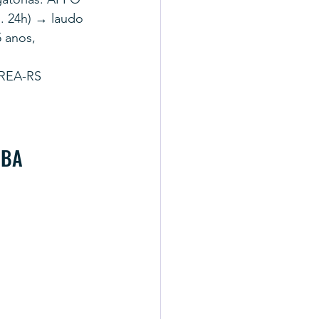
. 24h) → laudo 
 anos, 
CREA-RS 
-BA