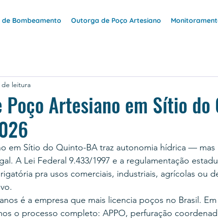
e de Bombeamento
Outorga de Poço Artesiano
Monitoramento
 de leitura
 Poço Artesiano em Sítio do 
2026
no em Sítio do Quinto-BA traz autonomia hídrica — mas 
al. A Lei Federal 9.433/1997 e a regulamentação estadu
gatória pra usos comerciais, industriais, agrícolas ou d
ivo.
nos é a empresa que mais licencia poços no Brasil. Em 
os o processo completo: APPO, perfuração coordenada