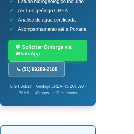
✓
Estudo hidrogeológico incluído
✓
ART do geólogo CREA
✓
Análise de água certificada
✓
Acompanhamento até a Portaria
💬 Solicitar Outorga via
WhatsApp
📞 (51) 99289-2188
Chert Bobsin · Geólogo CREA-RS 204.398 ·
PAAS — 40 anos · +12 mil poços