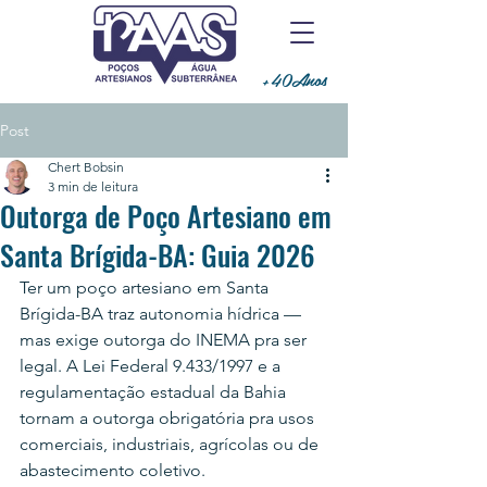
+40Anos
Post
Chert Bobsin
3 min de leitura
Outorga de Poço Artesiano em
Santa Brígida-BA: Guia 2026
Ter um poço artesiano em Santa 
Brígida-BA traz autonomia hídrica — 
mas exige outorga do INEMA pra ser 
legal. A Lei Federal 9.433/1997 e a 
regulamentação estadual da Bahia 
tornam a outorga obrigatória pra usos 
comerciais, industriais, agrícolas ou de 
abastecimento coletivo.