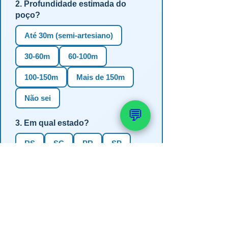
2. Profundidade estimada do
poço?
Até 30m (semi-artesiano)
30-60m
60-100m
100-150m
Mais de 150m
Não sei
💬
3. Em qual estado?
RS
SC
PR
SP
MG
BA
GO
MS
4. Precisa de outorga + análise de
água?
✅ Sim (recomendado)