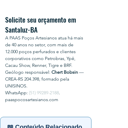
Solicite seu orçamento em 
Santaluz-BA
A PAAS Poços Artesianos atua há mais 
de 40 anos no setor, com mais de 
12.000 poços perfurados e clientes 
corporativos como Petrobras, Ypê, 
Cacau Show, Renner, Tigre e BRF.
Geólogo responsável: 
Chert Bobsin
 — 
CREA-RS 204.398, formado pela 
UNISINOS.
WhatsApp: 
(51) 99289-2188
.
paaspocosartesianos.com
📖 Conteúdo Relacionado