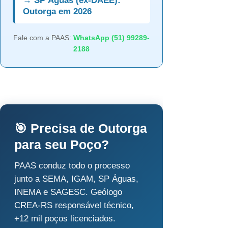
→ SP Águas (ex-DAEE):
Outorga em 2026
Fale com a PAAS:
WhatsApp (51) 99289-
2188
🎯 Precisa de Outorga
para seu Poço?
PAAS conduz todo o processo
junto a SEMA, IGAM, SP Águas,
INEMA e SAGESC. Geólogo
CREA-RS responsável técnico,
+12 mil poços licenciados.