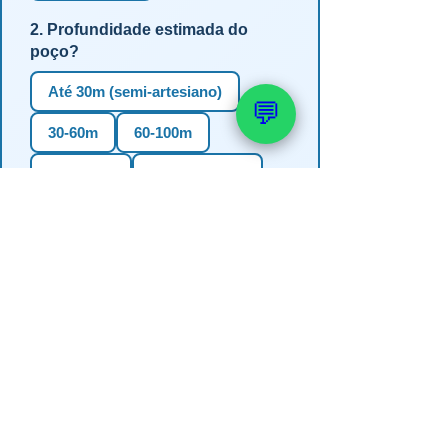
2. Profundidade estimada do
poço?
Até 30m (semi-artesiano)
💬
30-60m
60-100m
100-150m
Mais de 150m
Não sei
3. Em qual estado?
RS
SC
PR
SP
MG
BA
GO
MS
4. Precisa de outorga + análise de
água?