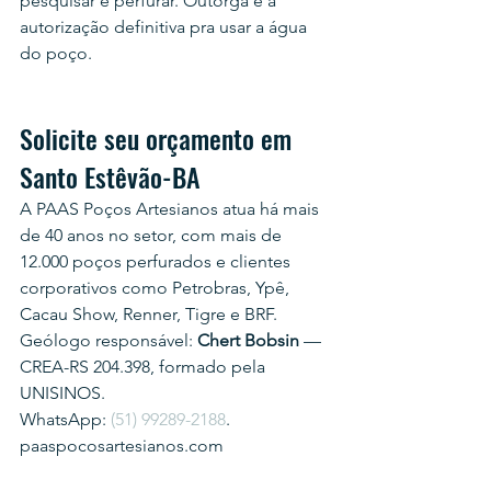
pesquisar e perfurar. Outorga é a 
autorização definitiva pra usar a água 
do poço.
Solicite seu orçamento em 
Santo Estêvão-BA
A PAAS Poços Artesianos atua há mais 
de 40 anos no setor, com mais de 
12.000 poços perfurados e clientes 
corporativos como Petrobras, Ypê, 
Cacau Show, Renner, Tigre e BRF.
Geólogo responsável: 
Chert Bobsin
 — 
CREA-RS 204.398, formado pela 
UNISINOS.
WhatsApp: 
(51) 99289-2188
.
paaspocosartesianos.com