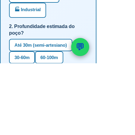
🏭 Industrial
2. Profundidade estimada do
poço?
💬
Até 30m (semi-artesiano)
30-60m
60-100m
100-150m
Mais de 150m
Não sei
3. Em qual estado?
RS
SC
PR
SP
MG
BA
GO
MS