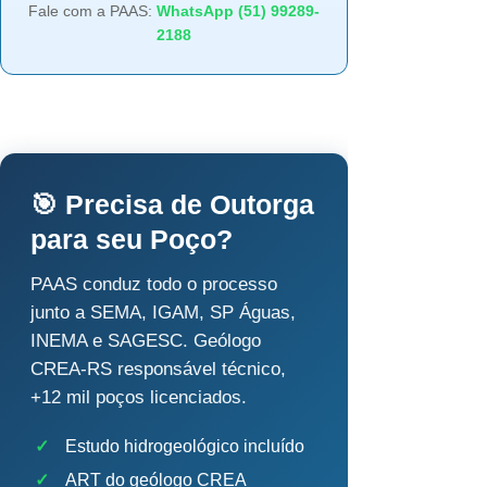
Fale com a PAAS:
WhatsApp (51) 99289-
2188
🎯 Precisa de Outorga
para seu Poço?
PAAS conduz todo o processo
junto a SEMA, IGAM, SP Águas,
INEMA e SAGESC. Geólogo
CREA-RS responsável técnico,
+12 mil poços licenciados.
✓
Estudo hidrogeológico incluído
✓
ART do geólogo CREA