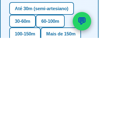
Até 30m (semi-artesiano)
💬
30-60m
60-100m
100-150m
Mais de 150m
Não sei
3. Em qual estado?
RS
SC
PR
SP
MG
BA
GO
MS
4. Precisa de outorga + análise de
água?
✅ Sim (recomendado)
Não, só perfuração