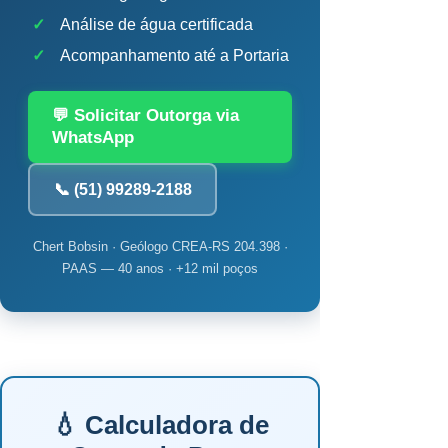
✓
Análise de água certificada
✓
Acompanhamento até a Portaria
💬 Solicitar Outorga via
WhatsApp
📞 (51) 99289-2188
Chert Bobsin · Geólogo CREA-RS 204.398 ·
PAAS — 40 anos · +12 mil poços
💧 Calculadora de