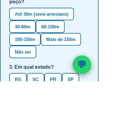
poço?
Até 30m (semi-artesiano)
30-60m
60-100m
100-150m
Mais de 150m
Não sei
💬
3. Em qual estado?
RS
SC
PR
SP
MG
BA
GO
MS
4. Precisa de outorga + análise de
água?
✅ Sim (recomendado)