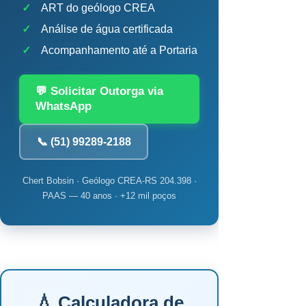
✓
ART do geólogo CREA
✓
Análise de água certificada
✓
Acompanhamento até a Portaria
💬 Solicitar Outorga via
WhatsApp
📞 (51) 99289-2188
Chert Bobsin · Geólogo CREA-RS 204.398 ·
PAAS — 40 anos · +12 mil poços
💧 Calculadora de