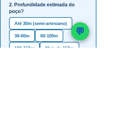
2. Profundidade estimada do
poço?
Até 30m (semi-artesiano)
💬
30-60m
60-100m
100-150m
Mais de 150m
Não sei
3. Em qual estado?
RS
SC
PR
SP
MG
BA
GO
MS
4. Precisa de outorga + análise de
água?
✅ Sim (recomendado)