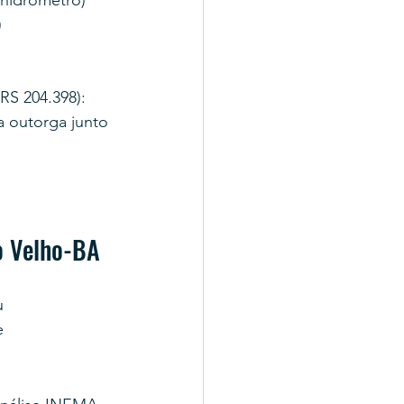
 hidrômetro)
)
RS 204.398): 
a outorga junto 
o Velho-BA
u 
e 