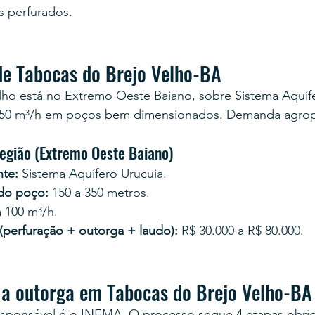
s perfurados.
de Tabocas do Brejo Velho-BA
lho está no Extremo Oeste Baiano, sobre Sistema Aquífe
a 50 m³/h em poços bem dimensionados. Demanda agrop
região (Extremo Oeste Baiano)
te:
 Sistema Aquífero Urucuia.
 do poço:
 150 a 350 metros.
a 100 m³/h.
 (perfuração + outorga + laudo):
 R$ 30.000 a R$ 80.000.
a outorga em Tabocas do Brejo Velho-BA
esponsável é o INEMA. O processo segue 4 etapas obrig