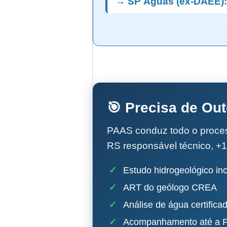
→ SP Águas (ex-DAEE):
🎯 Precisa de Ou
PAAS conduz todo o proc
RS responsável técnico, +1
✓
Estudo hidrogeológico inc
✓
ART do geólogo CREA
✓
Análise de água certifica
✓
Acompanhamento até a P