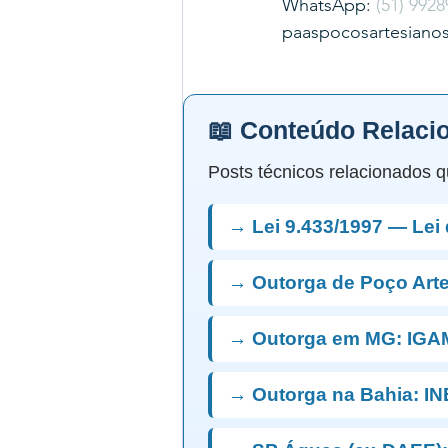
WhatsApp: 
(51) 9928
paaspocosartesiano
📖 Conteúdo Relaci
Posts técnicos relacionados q
→ Lei 9.433/1997 — Lei
→ Outorga de Poço Art
→ Outorga em MG: IGA
→ Outorga na Bahia: I