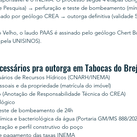
e Pesquisa) → perfuração e teste de bombeamento (mín
nado por geólogo CREA → outorga definitiva (validade 5
 Velho, o laudo PAAS é assinado pelo geólogo Chert B
 pela UNISINOS).
essários pra outorga em Tabocas do Bre
uários de Recursos Hídricos (CNARH/INEMA)
oais e da propriedade (matrícula do imóvel)
 (Anotação de Responsabilidade Técnica do CREA)
lógico
teste de bombeamento de 24h
uímica e bacteriológica da água (Portaria GM/MS 888/202
zação e perfil construtivo do poço
e pagamento das taxas INEMA