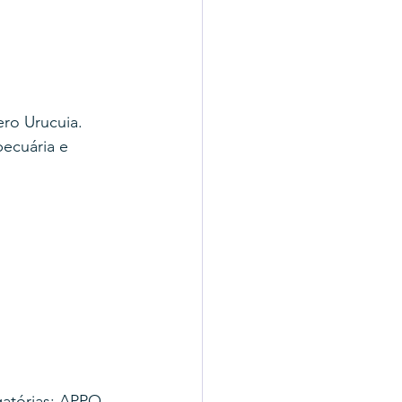
ro Urucuia. 
ecuária e 
atórias: APPO 