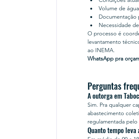
Condições atuais
Volume de água d
Documentação pr
Necessidade de
O processo é coord
levantamento técnico
ao INEMA.
WhatsApp pra orça
Perguntas freq
A outorga em Taboc
Sim. Pra qualquer cap
abastecimento coleti
regulamentada pelo
Quanto tempo leva 