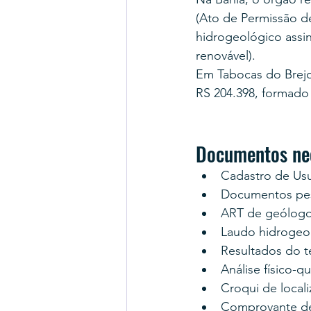
(Ato de Permissão d
hidrogeológico assi
renovável).
Em Tabocas do Brejo
RS 204.398, formado
Documentos nec
Cadastro de Us
Documentos pess
ART de geólogo
Laudo hidrogeo
Resultados do 
Análise físico-q
Croqui de locali
Comprovante d