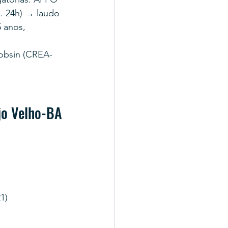
. 24h) → laudo 
 anos, 
obsin (CREA-
jo Velho-BA
1)