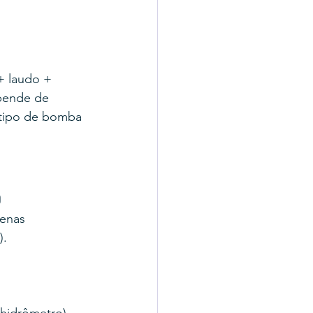
+ laudo + 
pende de 
 tipo de bomba 
o
enas 
).