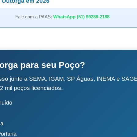
 Outorga em 2026
Fale com a PAAS:
WhatsApp (51) 99289-2188
torga para seu Poço?
esso junto a SEMA, IGAM, SP Águas, INEMA e SA
2 mil poços licenciados.
luído
da
ortaria