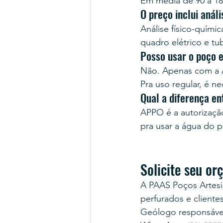
Em média de 90 a 18
O preço inclui anál
Análise físico-quími
quadro elétrico e tu
Posso usar o poço 
Não. Apenas com a A
Pra uso regular, é ne
Qual a diferença e
APPO é a autorização 
pra usar a água do
Solicite seu o
A PAAS Poços Artesi
perfurados e cliente
Geólogo responsável