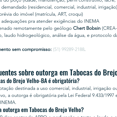
 do poço (idade, manutenção, perfil construtivo, lacre,
emandado (residencial, comercial, industrial, irrigação
évia do imóvel (matrícula, ART, croqui)
 adequações pra atender exigências do INEMA
enado remotamente pelo geólogo 
Chert Bobsin
 (CREA-
, laudo hidrogeológico, análise da água, e protocolo d
mento sem compromisso:
(51) 99289-2188
.
uentes sobre outorga em Tabocas do Brej
as do Brejo Velho-BA é obrigatória?
tação destinada a uso comercial, industrial, irrigação o
vo, a outorga é obrigatória pela Lei Federal 9.433/1997 
 INEMA.
a outorga em Tabocas do Brejo Velho?