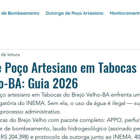
e de Bombeamento
Outorga de Poço Artesiano
Monitoramento
 de leitura
e Poço Artesiano em Tabocas
ho-BA: Guia 2026
o artesiano em Tabocas do Brejo Velho-BA enfrenta um
igatória do INEMA. Sem ela, o uso da água é ilegal — suj
rocesso administrativo.
as do Brejo Velho com pacote completo: APPO, perfura
este de bombeamento, laudo hidrogeológico (assinado p
RS 204.398) e protocolo da outorga junto ao INEMA. 40 