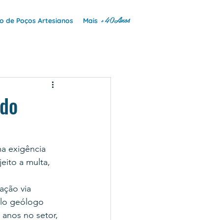
+40Anos
 de Poços Artesianos
Mais
 do
a exigência 
eito a multa, 
ção via 
elo geólogo 
anos no setor, 