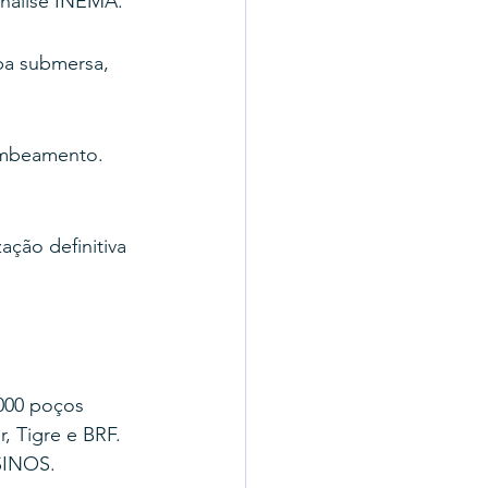
análise INEMA.
ba submersa, 
ombeamento. 
ação definitiva 
000 poços 
, Tigre e BRF.
SINOS.