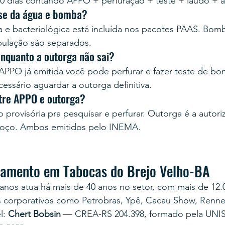
0 dias contando APPO + perfuração + teste + laudo + 
ise da água e bomba?
ca e bacteriológica está incluída nos pacotes PAAS. Bom
bulação são separados.
enquanto a outorga não sai?
PPO já emitida você pode perfurar e fazer teste de b
cessário aguardar a outorga definitiva.
ntre APPO e outorga?
provisória pra pesquisar e perfurar. Outorga é a autoriz
 poço. Ambos emitidos pelo INEMA.
rçamento em Tabocas do Brejo Velho-BA
anos atua há mais de 40 anos no setor, com mais de 12.
s corporativos como Petrobras, Ypê, Cacau Show, Renner
: 
Chert Bobsin
 — CREA-RS 204.398, formado pela UNI