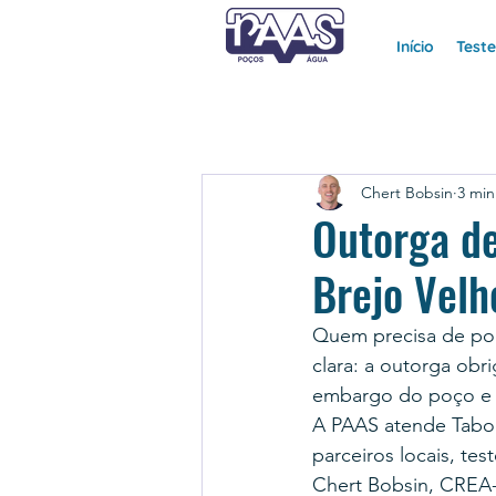
Início
Test
Chert Bobsin
3 min
Outorga d
Brejo Vel
Quem precisa de poç
clara: a outorga obr
embargo do poço e p
A PAAS atende Taboc
parceiros locais, t
Chert Bobsin, CREA-