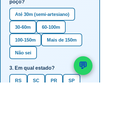
poço?
Até 30m (semi-artesiano)
30-60m
60-100m
100-150m
Mais de 150m
Não sei
💬
3. Em qual estado?
RS
SC
PR
SP
MG
BA
GO
MS
4. Precisa de outorga + análise de
água?
✅ Sim (recomendado)