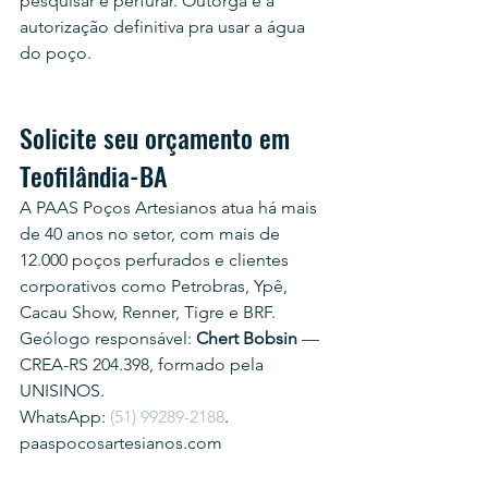
pesquisar e perfurar. Outorga é a 
autorização definitiva pra usar a água 
do poço.
Solicite seu orçamento em 
Teofilândia-BA
A PAAS Poços Artesianos atua há mais 
de 40 anos no setor, com mais de 
12.000 poços perfurados e clientes 
corporativos como Petrobras, Ypê, 
Cacau Show, Renner, Tigre e BRF.
Geólogo responsável: 
Chert Bobsin
 — 
CREA-RS 204.398, formado pela 
UNISINOS.
WhatsApp: 
(51) 99289-2188
.
paaspocosartesianos.com