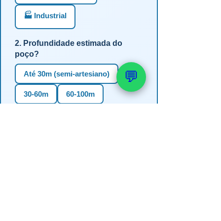
🏭 Industrial
2. Profundidade estimada do
poço?
💬
Até 30m (semi-artesiano)
30-60m
60-100m
100-150m
Mais de 150m
Não sei
3. Em qual estado?
RS
SC
PR
SP
MG
BA
GO
MS