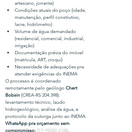
artesiano, jorrante)
Condições atuais do poço (idade, 
manutenção, perfil construtivo, 
lacre, hidrômetro)
Volume de água demandado 
(residencial, comercial, industrial, 
irrigação)
Documentação prévia do imóvel 
(matrícula, ART, croqui)
Necessidade de adequações pra 
atender exigências do INEMA
O processo é coordenado 
remotamente pelo geólogo 
Chert 
Bobsin
 (CREA-RS 204.398): 
levantamento técnico, laudo 
hidrogeológico, análise da água, e 
protocolo da outorga junto ao INEMA.
WhatsApp pra orçamento sem 
compromisso:
(51) 99289-2188
.