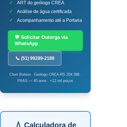
✓
ART do geólogo CREA
✓
Análise de água certificada
✓
Acompanhamento até a Portaria
💬 Solicitar Outorga via
WhatsApp
📞 (51) 99289-2188
Chert Bobsin · Geólogo CREA-RS 204.398 ·
PAAS — 40 anos · +12 mil poços
💧 Calculadora de