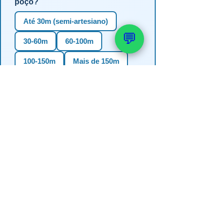
poço?
Até 30m (semi-artesiano)
💬
30-60m
60-100m
100-150m
Mais de 150m
Não sei
3. Em qual estado?
RS
SC
PR
SP
MG
BA
GO
MS
4. Precisa de outorga + análise de
água?
✅ Sim (recomendado)