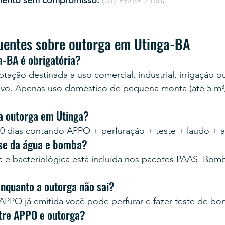
mento sem compromisso:
(51) 99289-2188
.
uentes sobre outorga em Utinga-BA
a-BA é obrigatória?
tação destinada a uso comercial, industrial, irrigação o
ivo. Apenas uso doméstico de pequena monta (até 5 m³/
a outorga em Utinga?
0 dias contando APPO + perfuração + teste + laudo + 
ise da água e bomba?
ca e bacteriológica está incluída nos pacotes PAAS. Bo
enquanto a outorga não sai?
PPO já emitida você pode perfurar e fazer teste de b
ntre APPO e outorga?