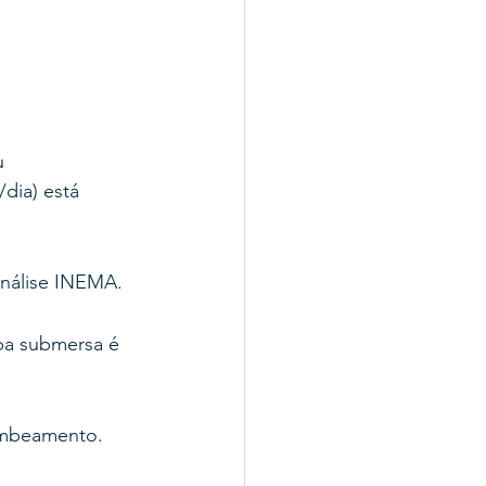
u 
dia) está 
análise INEMA.
mba submersa é 
ombeamento.