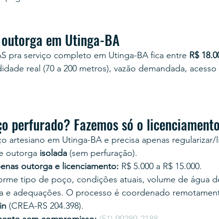
 outorga em Utinga-BA
S pra serviço completo em Utinga-BA fica entre 
R$ 18.0
dade real (70 a 200 metros), vazão demandada, acesso 
ço perfurado? Fazemos só o licenciament
o artesiano em Utinga-BA e precisa apenas regularizar/li
e outorga 
isolada
 (sem perfuração).
enas outorga e licenciamento:
 R$ 5.000 a R$ 15.000.
nforme tipo de poço, condições atuais, volume de água
a e adequações. O processo é coordenado remotament
in
 (CREA-RS 204.398).