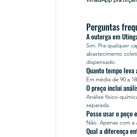
WhatsApp pra orça
Perguntas freq
A outorga em Uting
Sim. Pra qualquer cap
abastecimento colet
dispensado.
Quanto tempo leva 
Em média de 90 a 18
O preço inclui anál
Análise físico-quími
separada.
Posso usar o poço 
Não. Apenas com a A
Qual a diferença e