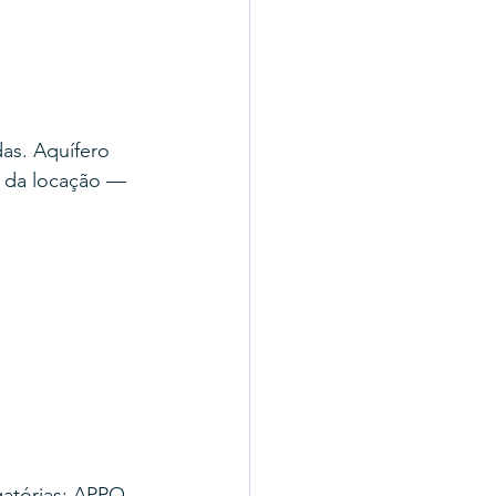
as. Aquífero 
e da locação — 
atórias: APPO 