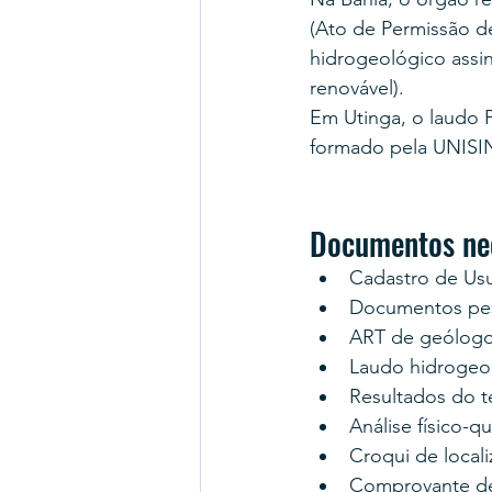
(Ato de Permissão d
hidrogeológico assi
renovável).
Em Utinga, o laudo 
formado pela UNISI
Documentos nec
Cadastro de Us
Documentos pes
ART de geólogo
Laudo hidrogeo
Resultados do 
Análise físico-q
Croqui de locali
Comprovante d