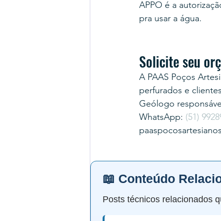
APPO é a autorização 
pra usar a água.
Solicite seu o
A PAAS Poços Artesi
perfurados e cliente
Geólogo responsável
WhatsApp: 
(51) 9928
paaspocosartesiano
📖 Conteúdo Relaci
Posts técnicos relacionados q