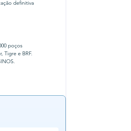
ação definitiva 
000 poços 
, Tigre e BRF.
SINOS.