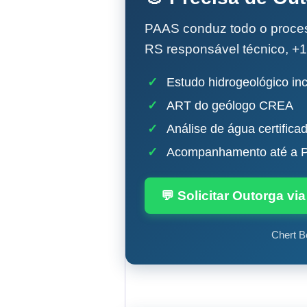
PAAS conduz todo o proc
RS responsável técnico, +1
✓
Estudo hidrogeológico inc
✓
ART do geólogo CREA
✓
Análise de água certifica
✓
Acompanhamento até a P
💬 Solicitar Outorga v
Chert B