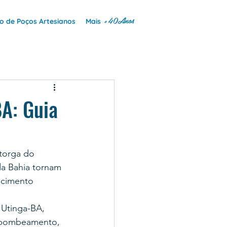
+40Anos
 de Poços Artesianos
Mais
A: Guia
torga do 
da Bahia tornam 
ecimento 
 Utinga-BA, 
 bombeamento, 