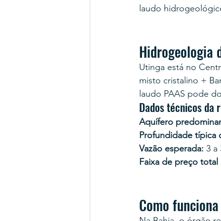
laudo hidrogeológic
Hidrogeologia 
Utinga está no Cent
misto cristalino + 
laudo PAAS pode dob
Dados técnicos da r
Aquífero predominan
Profundidade típica
Vazão esperada:
 3 a
Faixa de preço total
Como funciona
Na Bahia, o órgão r