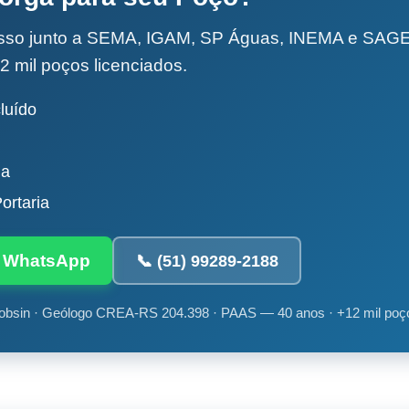
esso junto a SEMA, IGAM, SP Águas, INEMA e SA
2 mil poços licenciados.
luído
da
ortaria
ia WhatsApp
📞 (51) 99289-2188
obsin · Geólogo CREA-RS 204.398 · PAAS — 40 anos · +12 mil poç