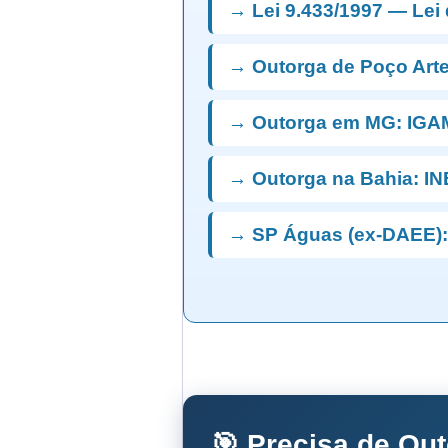
→ Lei 9.433/1997 — Lei
→ Outorga de Poço Art
→ Outorga em MG: IGA
→ Outorga na Bahia: I
→ SP Águas (ex-DAEE):
🎯 Precisa de Ou