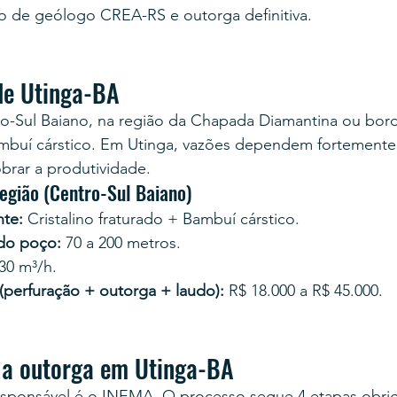
o de geólogo CREA-RS e outorga definitiva.
de Utinga-BA
ro-Sul Baiano, na região da Chapada Diamantina ou bord
Bambuí cárstico. Em Utinga, vazões dependem fortement
rar a produtividade.
egião (Centro-Sul Baiano)
te:
 Cristalino fraturado + Bambuí cárstico.
 do poço:
 70 a 200 metros.
 30 m³/h.
 (perfuração + outorga + laudo):
 R$ 18.000 a R$ 45.000.
 a outorga em Utinga-BA
esponsável é o INEMA. O processo segue 4 etapas obrig