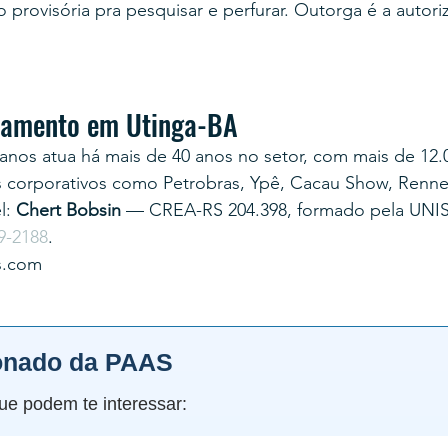
provisória pra pesquisar e perfurar. Outorga é a autoriz
rçamento em Utinga-BA
anos atua há mais de 40 anos no setor, com mais de 12.
s corporativos como Petrobras, Ypê, Cacau Show, Renner
: 
Chert Bobsin
 — CREA-RS 204.398, formado pela UNI
9-2188
.
s.com
onado da PAAS
ue podem te interessar: