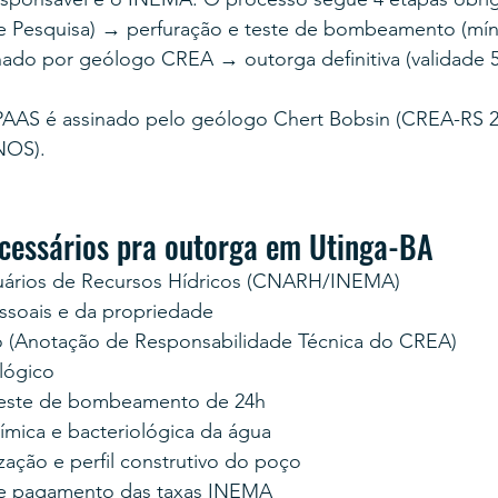
e Pesquisa) → perfuração e teste de bombeamento (mín
nado por geólogo CREA → outorga definitiva (validade 5
PAAS é assinado pelo geólogo Chert Bobsin (CREA-RS 2
NOS).
essários pra outorga em Utinga-BA
uários de Recursos Hídricos (CNARH/INEMA)
soais e da propriedade
 (Anotação de Responsabilidade Técnica do CREA)
lógico
teste de bombeamento de 24h
uímica e bacteriológica da água
zação e perfil construtivo do poço
e pagamento das taxas INEMA