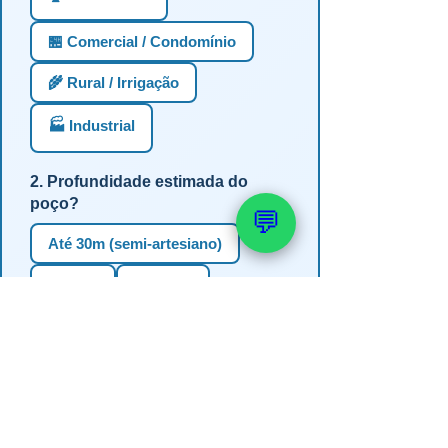
🏪 Comercial / Condomínio
🌾 Rural / Irrigação
🏭 Industrial
2. Profundidade estimada do
poço?
💬
Até 30m (semi-artesiano)
30-60m
60-100m
100-150m
Mais de 150m
Não sei
3. Em qual estado?