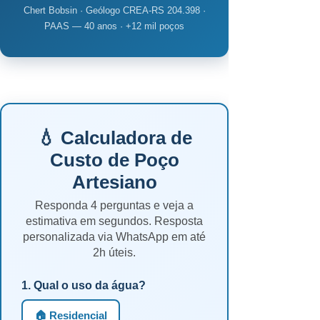
Chert Bobsin · Geólogo CREA-RS 204.398 ·
PAAS — 40 anos · +12 mil poços
💧 Calculadora de
Custo de Poço
Artesiano
Responda 4 perguntas e veja a
estimativa em segundos. Resposta
personalizada via WhatsApp em até
2h úteis.
1. Qual o uso da água?
🏠 Residencial