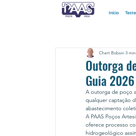
Início
Test
Chert Bobsin
3 min
Outorga d
Guia 2026
A outorga de poço a
qualquer captação de
abastecimento coleti
A PAAS Poços Artesi
oferece processo c
hidrogeológico assi