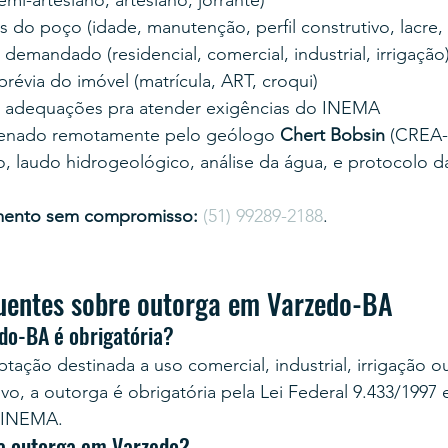
mi-artesiano, artesiano, jorrante)
 do poço (idade, manutenção, perfil construtivo, lacre,
emandado (residencial, comercial, industrial, irrigação
évia do imóvel (matrícula, ART, croqui)
 adequações pra atender exigências do INEMA
enado remotamente pelo geólogo 
Chert Bobsin
 (CREA-
, laudo hidrogeológico, análise da água, e protocolo d
mento sem compromisso:
(51) 99289-2188
.
uentes sobre outorga em Varzedo-BA
do-BA é obrigatória?
tação destinada a uso comercial, industrial, irrigação o
vo, a outorga é obrigatória pela Lei Federal 9.433/1997 
 INEMA.
a outorga em Varzedo?