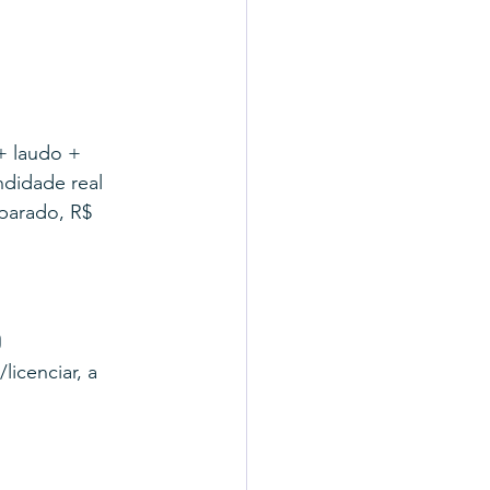
+ laudo + 
didade real 
parado, R$ 
o
icenciar, a 