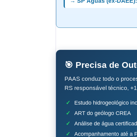
→ SP Águas (ex-DAEE):
🎯 Precisa de Ou
PAAS conduz todo o proc
RS responsável técnico, +1
✓
Estudo hidrogeológico inc
✓
ART do geólogo CREA
✓
Análise de água certifica
✓
Acompanhamento até a P