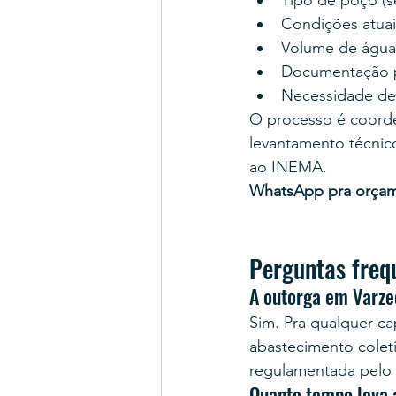
Tipo de poço (se
Condições atuais
Volume de água d
Documentação pr
Necessidade de
O processo é coord
levantamento técnico
ao INEMA.
WhatsApp pra orça
Perguntas freq
A outorga em Varze
Sim. Pra qualquer cap
abastecimento coleti
regulamentada pelo
Quanto tempo leva 