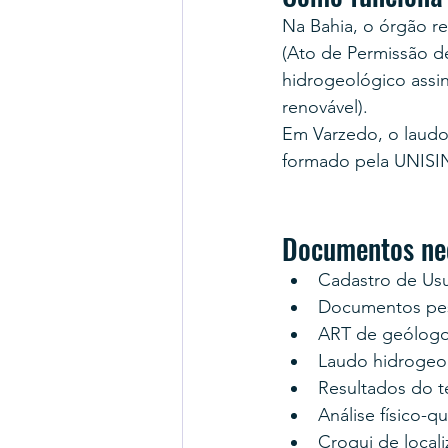
Na Bahia, o órgão r
(Ato de Permissão d
hidrogeológico assi
renovável).
Em Varzedo, o laudo
formado pela UNISI
Documentos ne
Cadastro de Us
Documentos pess
ART de geólogo
Laudo hidrogeo
Resultados do 
Análise físico-q
Croqui de locali