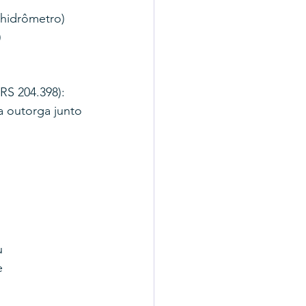
 hidrômetro)
)
RS 204.398): 
a outorga junto 
u 
e 