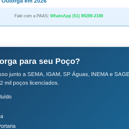
 Outorga em 2026
Fale com a PAAS:
WhatsApp (51) 99289-2188
torga para seu Poço?
esso junto a SEMA, IGAM, SP Águas, INEMA e SA
2 mil poços licenciados.
luído
da
ortaria