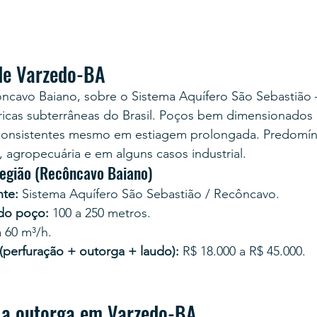
de Varzedo-BA
ôncavo Baiano, sobre o Sistema Aquífero São Sebastião
dricas subterrâneas do Brasil. Poços bem dimensionados
consistentes mesmo em estiagem prolongada. Predomín
 agropecuária e em alguns casos industrial.
região (Recôncavo Baiano)
te:
 Sistema Aquífero São Sebastião / Recôncavo.
 do poço:
 100 a 250 metros.
a 60 m³/h.
 (perfuração + outorga + laudo):
 R$ 18.000 a R$ 45.000.
 a outorga em Varzedo-BA