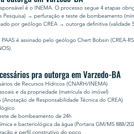
esponsável é o INEMA. O processo segue 4 etapas obrig
e Pesquisa) → perfuração e teste de bombeamento (mín
nado por geólogo CREA → outorga definitiva (validade 5
 PAAS é assinado pelo geólogo Chert Bobsin (CREA-RS 
NOS).
cessários pra outorga em Varzedo-BA
uários de Recursos Hídricos (CNARH/INEMA)
oais e da propriedade (matrícula do imóvel)
 (Anotação de Responsabilidade Técnica do CREA)
lógico
teste de bombeamento de 24h
uímica e bacteriológica da água (Portaria GM/MS 888/202
zação e perfil construtivo do poço