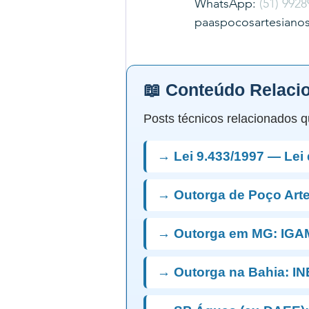
WhatsApp: 
(51) 9928
paaspocosartesiano
📖 Conteúdo Relaci
Posts técnicos relacionados q
→ Lei 9.433/1997 — Lei
→ Outorga de Poço Art
→ Outorga em MG: IGA
→ Outorga na Bahia: I