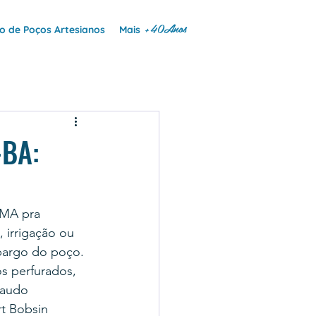
+40Anos
 de Poços Artesianos
Mais
-BA:
EMA pra 
 irrigação ou 
mbargo do poço.
s perfurados, 
laudo 
t Bobsin 