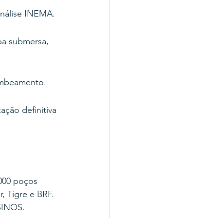
análise INEMA.
ba submersa, 
ombeamento.
ação definitiva 
000 poços 
, Tigre e BRF.
SINOS.