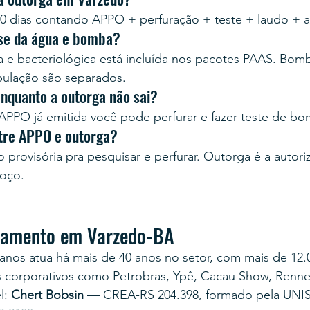
0 dias contando APPO + perfuração + teste + laudo + 
ise da água e bomba?
ca e bacteriológica está incluída nos pacotes PAAS. Bom
bulação são separados.
enquanto a outorga não sai?
PPO já emitida você pode perfurar e fazer teste de b
ntre APPO e outorga?
provisória pra pesquisar e perfurar. Outorga é a autoriz
poço.
rçamento em Varzedo-BA
anos atua há mais de 40 anos no setor, com mais de 12.
s corporativos como Petrobras, Ypê, Cacau Show, Renner
: 
Chert Bobsin
 — CREA-RS 204.398, formado pela UNI