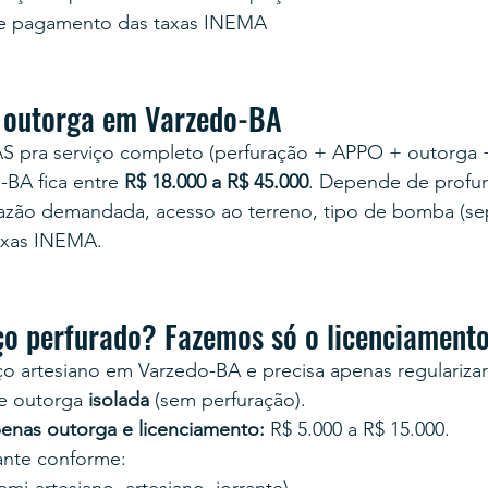
e pagamento das taxas INEMA
 outorga em Varzedo-BA
AS pra serviço completo (perfuração + APPO + outorga 
-BA fica entre 
R$ 18.000 a R$ 45.000
. Depende de profun
 vazão demandada, acesso ao terreno, tipo de bomba (se
taxas INEMA.
ço perfurado? Fazemos só o licenciament
o artesiano em Varzedo-BA e precisa apenas regularizar/l
e outorga 
isolada
 (sem perfuração).
enas outorga e licenciamento:
 R$ 5.000 a R$ 15.000.
tante conforme: