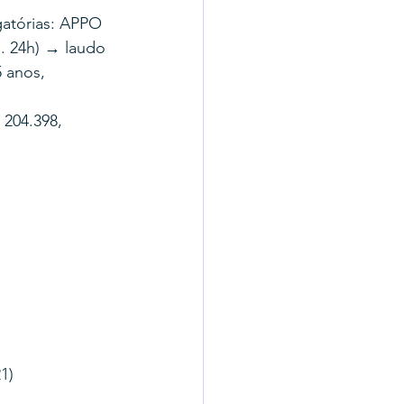
atórias: APPO 
. 24h) → laudo 
 anos, 
204.398, 
1)