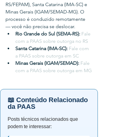
RS/FEPAM), Santa Catarina (IMA-SC) e 
Minas Gerais (IGAM/SEMAD-MG). O 
processo é conduzido remotamente 
— você não precisa se deslocar.
Rio Grande do Sul (SEMA-RS): 
Fale 
com a PAAS sobre outorga no RS
Santa Catarina (IMA-SC): 
Fale com 
a PAAS sobre outorga em SC
Minas Gerais (IGAM/SEMAD): 
Fale 
com a PAAS sobre outorga em MG
📖 Conteúdo Relacionado
da PAAS
Posts técnicos relacionados que
podem te interessar: