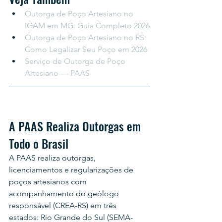
Outorga de Poço Artesiano no 
IGAM em MG: Guia Completo 2026
Outorga de Poço Artesiano no RS: 
Como Legalizar Seu Poço em 2026
Serviço de Outorga de Poço 
Artesiano — PAAS
A PAAS Realiza Outorgas em 
Todo o Brasil
A PAAS realiza outorgas, 
licenciamentos e regularizações de 
poços artesianos com 
acompanhamento do geólogo 
responsável (CREA-RS) em três 
estados: Rio Grande do Sul (SEMA-