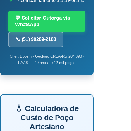
✓
Acompanhamento até a Portaria
💬 Solicitar Outorga via
WhatsApp
📞 (51) 99289-2188
Chert Bobsin · Geólogo CREA-RS 204.398 ·
PAAS — 40 anos · +12 mil poços
💧 Calculadora de
Custo de Poço
Artesiano