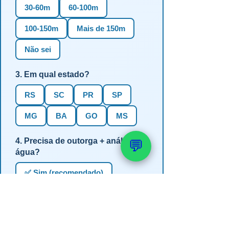
30-60m
60-100m
100-150m
Mais de 150m
Não sei
3. Em qual estado?
RS
SC
PR
SP
MG
BA
GO
MS
4. Precisa de outorga + análise de
💬
água?
✅ Sim (recomendado)
Não, só perfuração
Não sei se preciso