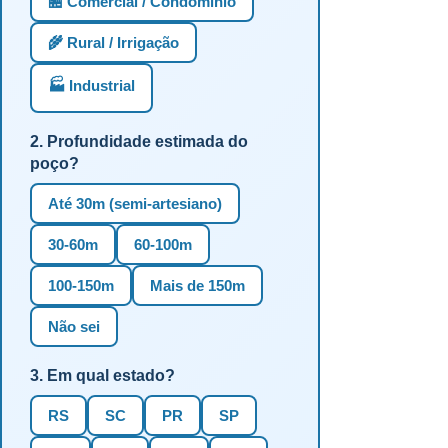
🏪 Comercial / Condomínio
🌾 Rural / Irrigação
🏭 Industrial
2. Profundidade estimada do
poço?
Até 30m (semi-artesiano)
30-60m
60-100m
100-150m
Mais de 150m
Não sei
3. Em qual estado?
RS
SC
PR
SP