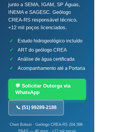
junto a SEMA, IGAM, SP Águas,
INEMA e SAGESC. Geólogo
CREA-RS responsável técnico,
+12 mil poços licenciados.
✓
Estudo hidrogeológico incluído
✓
ART do geólogo CREA
✓
Análise de água certificada
✓
Acompanhamento até a Portaria
💬 Solicitar Outorga via
WhatsApp
📞 (51) 99289-2188
Chert Bobsin · Geólogo CREA-RS 204.398 ·
PAAS — 40 anos · +12 mil poços