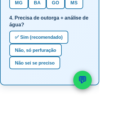
MG
BA
GO
MS
4. Precisa de outorga + análise de
água?
✅ Sim (recomendado)
Não, só perfuração
Não sei se preciso
💬
📚 Veja também: Outorga e
Licenciamento
→ Quanto custa uma outorga de